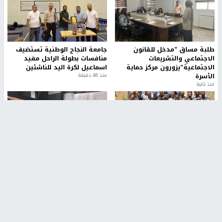
طلبة مساق "مدخل للقانون
جامعة النجاح الوطنية تستضيف
الاجتماعي والتشريعات
منافسات بطولة الراحل مفيد
الاجتماعية"يزورون مركز حماية
اسماعيل لكرة اليد للناشئين
الأسرة
منذ 48 دقيقة
منذ ثانية
بمشاركة 25 مدرباً.. جامعة النجاح
مركز إعلام النجاح يستضيف وفدًا
تطلق دورة إعداد مدربي كرة
أكاديميًا من جامعة لوليو
القدم المستوى (C)
للتكنولوجيا السويدية
منذ 51 دقيقة
منذ 9 دقيقة
تقارير
" قانون درومي".. بين حق الدفاع عن النفس وواقع