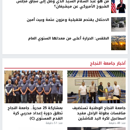
من هو عبد السلام السيد الذي وصل إلى سباق مجلس
الشيوخ الأميركي عن ميشيغان؟
الاحتلال يقتحم قلقيلية وعزون عتمة وبيت أمين
الطقس: الحرارة أعلى من معدلها السنوي العام
أخبار جامعة النجاح
جامعة النجاح الوطنية تستضيف
بمشاركة 25 مدرباً.. جامعة النجاح
منافسات بطولة الراحل مفيد
تطلق دورة إعداد مدربي كرة
اسماعيل لكرة اليد للناشئين
القدم المستوى (C)
منذ 48 دقيقة
منذ 51 دقيقة