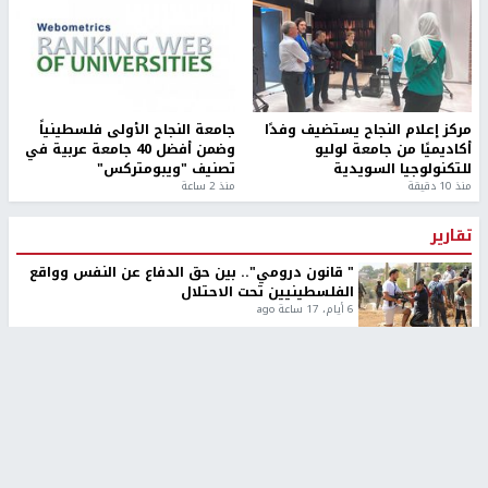
مركز إعلام النجاح يستضيف وفدًا
جامعة النجاح الأولى فلسطينياً
أكاديميًا من جامعة لوليو
وضمن أفضل 40 جامعة عربية في
للتكنولوجيا السويدية
تصنيف "ويبومتركس"
منذ 10 دقيقة
منذ 2 ساعة
تقارير
" قانون درومي".. بين حق الدفاع عن النفس وواقع
الفلسطينيين تحت الاحتلال
6 أيام، 17 ساعة ago
تقارير
شهداء بينهم أطفال في غزة.. والاحتلال يصعّد
غاراته ويمنح السكان دقائق للإخلاء
2 أسبوعين ago
تقارير
الإعلام العبري: "معركة مضيق هرمز تستهدف تثبيت
رواية سياسية"