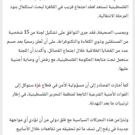
وردًا على هذه التطورات، عقد رئيس حكومة الاحتلال بنيامين نتنياهو
ووزير جيشه يسرائيل كاتس تقييمًا أمنيًا عاجلًا مع قيادة الجيش، وسط
تهديدات من وزير الأمن القومي إيتمار بن غفير الذي دعا نتنياهو إلى
"إصدار أوامر فورية باستئناف القتال في
غزة
بكل قوة".
وفي ظل هذا التوتر الميداني، قالت صحيفة الشرق الأوسط إن الاتفاق
السياسي المتبلور بشأن
غزة
بات "مهددًا"، مشيرة إلى أن الفصائل
الفلسطينية تستعد لعقد اجتماع قريب في القاهرة لبحث استكمال بنود
المرحلة الانتقالية.
وبحسب الصحيفة، فقد جرى التوافق على تشكيل لجنة من 15 شخصية
من المستقلين وذوي الكفاءة والتكنوقراط، على أن تُعلن رسميًا بعد حسم
عدد من القضايا الخلافية خلال اجتماع الفصائل. وأكدت أن اللجنة
ستعمل تحت متابعة الحكومة الفلسطينية، مع رفض أي وصاية أجنبية
عليها.