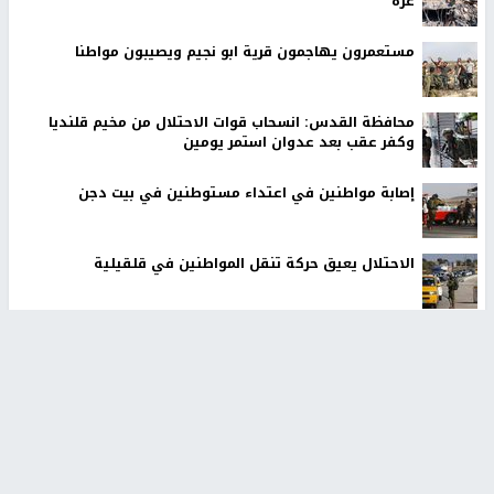
اخر الأخبار
رئيس هيئة شؤون الاسرى يدعو لوقف سياسة بن غفير بحق
الاسرى
٣ اصابات اثر تعرضهم للطعن في مدينة الطيبة
اصابات قرب الخط الأصفر وتحليق مكثف للاستطلاع في سماء
غزة
مستعمرون يهاجمون قرية ابو نجيم ويصيبون مواطنا
محافظة القدس: انسحاب قوات الاحتلال من مخيم قلنديا
وكفر عقب بعد عدوان استمر يومين
إصابة مواطنين في اعتداء مستوطنين في بيت دجن
الاحتلال يعيق حركة تنقل المواطنين في قلقيلية