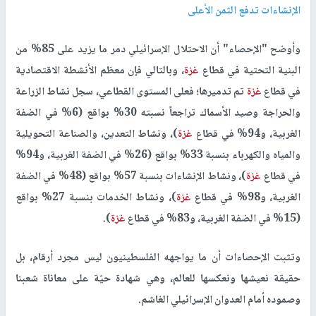
الإنشاءات تدفع الثمن الأعلى
وأوضح "الإحصاء" أن الاحتلال الإسرائيلي دمر ما يزيد على 85% من
البنية التحتية في قطاع
غزة
، وبالتالي فإن معظم الأنشطة الاقتصادية
في قطاع
غزة
تم تدميرها؛ فعلى المستوى القطاعي، سجل نشاط الزراعة
والحراجة وصيد الأسماك تراجعاً نسبته 30% بواقع (6% في الضفة
الغربية، و94% في قطاع
غزة
)، ونشاط التعدين، والصناعة التحويلية
والمياه والكهرباء بنسبة 33% بواقع (26% في الضفة الغربية، و94%
في قطاع
غزة
)، ونشاط الإنشاءات بنسبة 57% بواقع (48% في الضفة
الغربية، و98% في قطاع
غزة
)، ونشاط الخدمات بنسبة 27% بواقع
(15% في الضفة الغربية، و83% في قطاع
غزة
).
وتثبت الإحصاءات أن ما يواجهه الفلسطينيون ليس مجرد أرقام، بل
حقيقة نعيشها ونعكسها للعالم، وهي شهادة حيّة على معاناة شعبنا
وصموده أمام العدوان الإسرائيلي الغاشم.