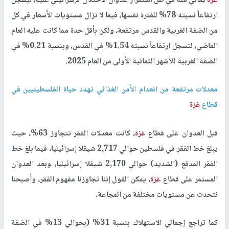
غزة
يعاني منه في ظل استمرار عدوان الاحتلال الإسرائيلي عليه، ليسجل
ارتفاعاً نسبته 78% للفترة نفسها، فيما لا تزال مستويات الأسعار في كل
من الضفة الغربية والقدس مرتفعة، ولكن بأقل حدة مما كانت عليه العام
الماضي، لتسجل ارتفاعاً نسبته 1.54% في القدس، وبنسبة 0.21% في
الضفة الغربية للأشهر الثمانية الأولى من العام 2025.
معدلات مرتفعة من انعدام الأمن الغذائي تهدد حياة الفلسطينيين في
قطاع
غزة
قبل العدوان على قطاع
غزة
، كانت معدلات الفقر تتجاوز 63%، حيث
يبلغ خط الفقر في فلسطين حوالي 2,717 شيقلا إسرائيليا، فيما بلغ خط
الفقر المدقع (الشديد) حوالي 2,170 شيقلا إسرائيليا، وبعد العدوان
المستمر على قطاع
غزة
، يمكن القول إننا تجاوزنا مفهوم الفقر، وأصبحنا
نتحدث عن مستويات مختلفة من المجاعة.
كما تراجع إجمالي الاستهلاك بنسبة 31% (بحوالي 13% في الضفة