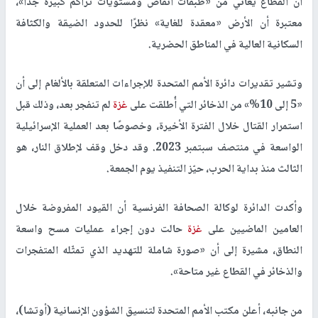
أن القطاع يعاني من «طبقات أنقاض ومستويات تراكم كبيرة جدًا»،
معتبرة أن الأرض «معقدة للغاية» نظرًا للحدود الضيقة والكثافة
السكانية العالية في المناطق الحضرية.
وتشير تقديرات دائرة الأمم المتحدة للإجراءات المتعلقة بالألغام إلى أن
«5 إلى 10%» من الذخائر التي أُطلقت على
غزة
لم تنفجر بعد، وذلك قبل
استمرار القتال خلال الفترة الأخيرة، وخصوصًا بعد العملية الإسرائيلية
الواسعة في منتصف سبتمبر 2023. وقد دخل وقف لإطلاق النار، هو
الثالث منذ بداية الحرب، حيّز التنفيذ يوم الجمعة.
وأكدت الدائرة لوكالة
الصحافة الفرنسية
أن القيود المفروضة خلال
العامين الماضيين على
غزة
حالت دون إجراء عمليات مسح واسعة
النطاق، مشيرة إلى أن «صورة شاملة للتهديد الذي تمثّله المتفجرات
والذخائر في القطاع غير متاحة».
من جانبه، أعلن
مكتب الأمم المتحدة لتنسيق الشؤون الإنسانية (أوتشا)
،