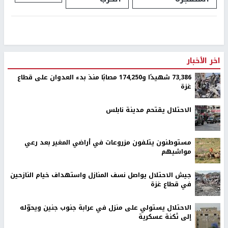
اخر الأخبار
73,386 شهيدًا و174,250 مصابًا منذ بدء العدوان على قطاع
غزة
الاحتلال يقتحم مدينة نابلس
مستوطنون يتلفون مزروعات في أراضي المغير بعد رعي
مواشيهم
جيش الاحتلال يواصل نسف المنازل واستهداف خيام النازحين
في قطاع غزة
الاحتلال يستولي على منزل في عرابة جنوب جنين ويحوّله
إلى ثكنة عسكرية