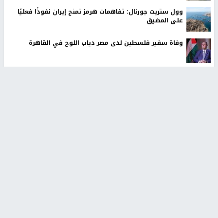
وول ستريت جورنال: تفاهمات هرمز تمنح إيران نفوذًا فعليًا
على المضيق
وفاة سفير فلسطين لدى مصر دياب اللوح في القاهرة
أخبار جامعة النجاح
طلبة مساق "مدخل للقانون
جامعة النجاح الوطنية تستضيف
الاجتماعي والتشريعات
منافسات بطولة الراحل مفيد
الاجتماعية"يزورون مركز حماية
اسماعيل لكرة اليد للناشئين
الأسرة
منذ 48 دقيقة
منذ ثانية