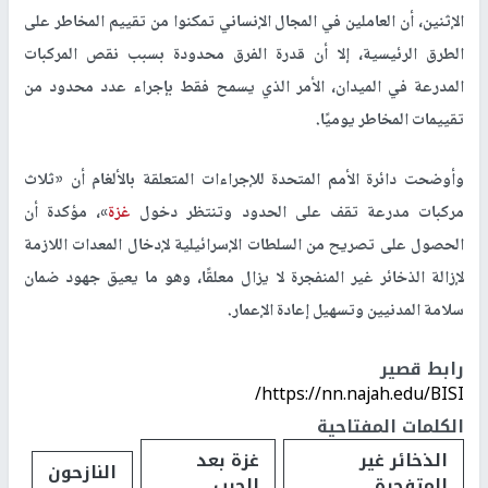
الإثنين، أن العاملين في المجال الإنساني تمكنوا من تقييم المخاطر على
الطرق الرئيسية، إلا أن قدرة الفرق محدودة بسبب نقص المركبات
المدرعة في الميدان، الأمر الذي يسمح فقط بإجراء عدد محدود من
تقييمات المخاطر يوميًا.
وأوضحت دائرة الأمم المتحدة للإجراءات المتعلقة بالألغام أن «ثلاث
مركبات مدرعة تقف على الحدود وتنتظر دخول
غزة
»، مؤكدة أن
الحصول على تصريح من السلطات الإسرائيلية لإدخال المعدات اللازمة
لإزالة الذخائر غير المنفجرة لا يزال معلقًا، وهو ما يعيق جهود ضمان
سلامة المدنيين وتسهيل إعادة الإعمار.
رابط قصير
https://nn.najah.edu/BISI/
الكلمات المفتاحية
الذخائر غير
غزة بعد
النازحون
المتفجرة
الحرب