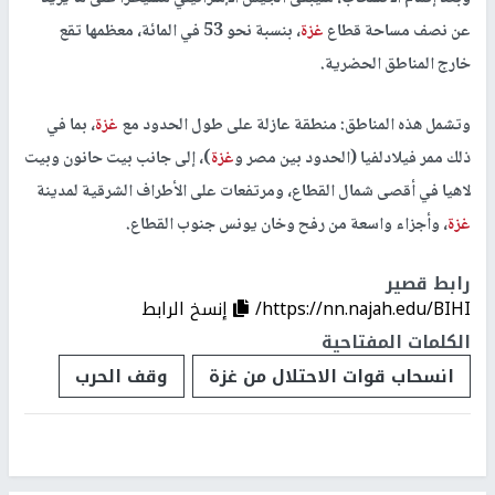
عن نصف مساحة قطاع
غزة
، بنسبة نحو 53 في المائة، معظمها تقع
خارج المناطق الحضرية.
وتشمل هذه المناطق: منطقة عازلة على طول الحدود مع
غزة
، بما في
ذلك ممر فيلادلفيا (الحدود بين مصر و
غزة
)، إلى جانب بيت حانون وبيت
لاهيا في أقصى شمال القطاع، ومرتفعات على الأطراف الشرقية لمدينة
غزة
، وأجزاء واسعة من رفح وخان يونس جنوب القطاع.
رابط قصير
https://nn.najah.edu/BIHI/
إنسخ الرابط
الكلمات المفتاحية
انسحاب قوات الاحتلال من غزة
وقف الحرب