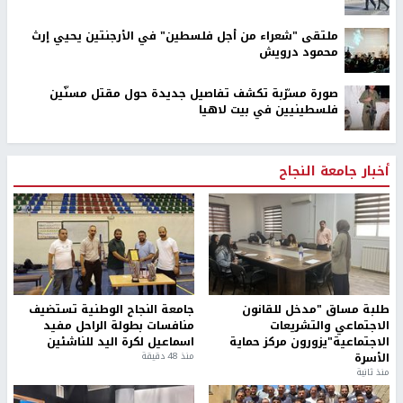
ملتقى "شعراء من أجل فلسطين" في الأرجنتين يحيي إرث
محمود درويش
صورة مسرّبة تكشف تفاصيل جديدة حول مقتل مسنّين
فلسطينيين في بيت لاهيا
أخبار جامعة النجاح
طلبة مساق "مدخل للقانون
جامعة النجاح الوطنية تستضيف
الاجتماعي والتشريعات
منافسات بطولة الراحل مفيد
الاجتماعية"يزورون مركز حماية
اسماعيل لكرة اليد للناشئين
الأسرة
منذ 48 دقيقة
منذ ثانية