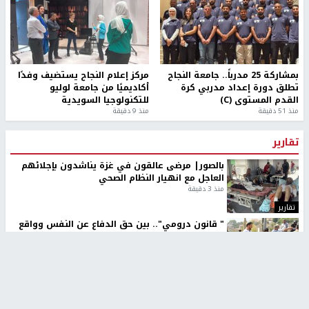
بمشاركة 25 مدرباً.. جامعة النجاح
مركز إعلام النجاح يستضيف وفدًا
تطلق دورة إعداد مدربي كرة
أكاديميًا من جامعة لوليو
القدم المستوى (C)
للتكنولوجيا السويدية
منذ 51 دقيقة
منذ 9 دقيقة
تقارير
بالصور| مرضى عالقون في غزة يناشدون بإجلائهم
العاجل مع انهيار النظام الصحي
منذ 3 دقيقة
تقارير
" قانون درومي".. بين حق الدفاع عن النفس وواقع
الفلسطينيين تحت الاحتلال
منذ 8 ثواني
تقارير
شهداء بينهم أطفال في غزة.. والاحتلال يصعّد
غاراته ويمنح السكان دقائق للإخلاء
منذ 11 ثانية