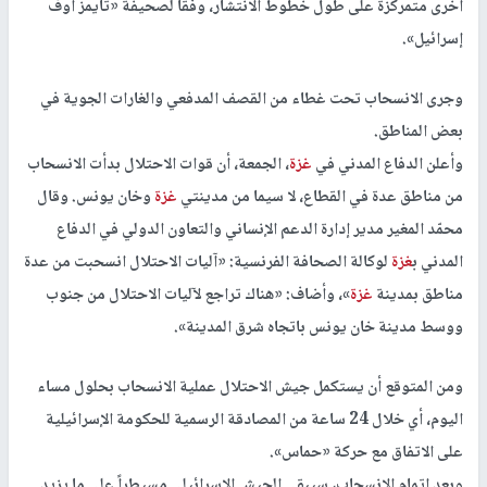
أخرى متمركزة على طول خطوط الانتشار، وفقاً لصحيفة «تايمز أوف
إسرائيل».
وجرى الانسحاب تحت غطاء من القصف المدفعي والغارات الجوية في
بعض المناطق.
وأعلن الدفاع المدني في
غزة
، الجمعة، أن قوات الاحتلال بدأت الانسحاب
من مناطق عدة في القطاع، لا سيما من مدينتي
غزة
وخان يونس. وقال
محمّد المغير مدير إدارة الدعم الإنساني والتعاون الدولي في الدفاع
المدني ب
غزة
لوكالة الصحافة الفرنسية: «آليات الاحتلال انسحبت من عدة
مناطق بمدينة
غزة
»، وأضاف: «هناك تراجع لآليات الاحتلال من جنوب
ووسط مدينة خان يونس باتجاه شرق المدينة».
ومن المتوقع أن يستكمل جيش الاحتلال عملية الانسحاب بحلول مساء
اليوم، أي خلال 24 ساعة من المصادقة الرسمية للحكومة الإسرائيلية
على الاتفاق مع حركة «حماس».
وبعد إتمام الانسحاب، سيبقى الجيش الإسرائيلي مسيطراً على ما يزيد