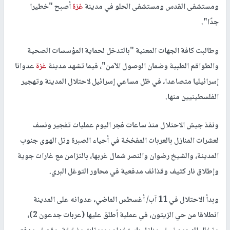
ومستشفى القدس ومستشفى الحلو في مدينة
غزة
أصبح "خطيرا
جدًا".
وطالبت كافة الجهات المعنية "بالتدخل لحماية المؤسسات الصحية
والطواقم الطبية وضمان الوصول الآمن"، فيما تشهد مدينة
غزة
عدوانا
إسرائيليا متصاعدا، في ظل مساعي إسرائيل لاحتلال المدينة وتهجير
الفلسطينيين منها.
ونفذ جيش الاحتلال منذ ساعات فجر اليوم عمليات تفجير ونسف
لعشرات المنازل بالعربات المفخخة في أحياء الصبرة وتل الهوى جنوب
المدينة، والشيخ رضوان والنصر شمال غربها، بالتزامن مع غارات جوية
وإطلاق نار كثيف وقذائف مدفعية في محاور التوغل البري.
وبدأ الاحتلال في 11 آب/ أغسطس الماضي، عدوانه على المدينة
انطلاقا من حي الزيتون، في عملية أطلق عليها (عربات جدعون 2)،