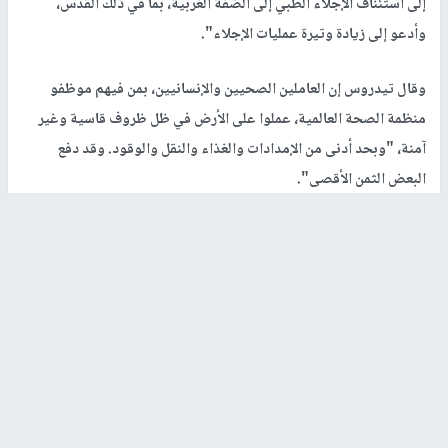
إلى استئناف الإجلاء الطبي إلى الضفة الغربية، بما في ذلك القدس،
وأدعو إلى زيادة وتيرة عمليات الإجلاء".
وقال تيدروس إن العاملين الصحيين والإنسانيين، بمن فيهم موظفو
منظمة الصحة العالمية، عملوا على الأرض في ظل ظروف قاسية وغير
آمنة، "وبحد أدنى من الإمدادات والغذاء والنقل والوقود. وقد دفع
البعض الثمن الأقصى".
من جانبه، أوضح ممثل منظمة الصحة العالمية في الأرض الفلسطينية
المحتلة ريك بيبركورن أن
غزة
ليس بها سوى ثمانية أخصائيين لتصنيع
الأطراف الصناعية.
وأشار في مداخلة من دير البلح في
غزة
إلى الصحفيين في نيويورك، إلى
أن النزوح وسوء التغذية ونقص المستلزمات المساعدة تعني أن العبء
الحقيقي لإعادة التأهيل في
غزة
أكبر بكثير من الأرقام المعروضة في
التقرير.