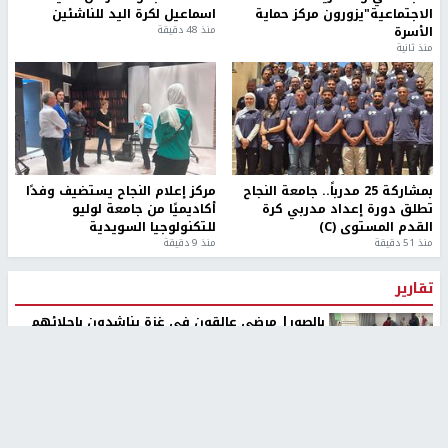
الاجتماعية"يزورون مركز حماية
اسماعيل لكرة اليد للناشئين
الأسرة
منذ 48 دقيقة
منذ ثانية
بمشاركة 25 مدرباً.. جامعة النجاح
مركز إعلام النجاح يستضيف وفدًا
تطلق دورة إعداد مدربي كرة
أكاديميًا من جامعة لوليو
القدم المستوى (C)
للتكنولوجيا السويدية
منذ 51 دقيقة
منذ 9 دقيقة
تقارير
بالصور| مرضى عالقون في غزة يناشدون بإجلائهم
العاجل مع انهيار النظام الصحي
منذ 3 دقيقة
تقارير
" قانون درومي".. بين حق الدفاع عن النفس وواقع
الفلسطينيين تحت الاحتلال
منذ 8 ثواني