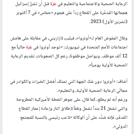
الرعاية الصحية والاجتماعية والتعليم في
غزة
قبل أن تشنَّ إسرائيل
هجماتها المُدمِّرة على القطاع رداً على هجوم «حماس» في 7 أكتوبر
(تشرين الأول) 2023.
وقال المفوض العام لـ«أونروا»، فيليب لازاريني، في مقابلة على هامش
اجتماعات الأمم المتحدة في نيويورك: «توجد أونروا في
غزة
حالياً مع
12 ألف موظف. ويواصل موظفونا، رغم كل الصعوبات، تقديم الرعاية
الصحية الأولية يومياً».
أضاف: «أونروا دون شكّ الجهة التي تمتلك أفضل الخبرات والكوادر في
مجالَي الرعاية الصحية الأولية، والتعليم».
ورغم أنه لم يطلع، كما قال، على جوهر الخطة الأميركية المطروحة
والتي تشمل 21 بنداً تشمل وقفاً لإطلاق النار وإعادة إعمار القطاع
المُدمَّر، فإنه شدَّد على أن الوكالة «لاعب رئيسي بالنسبة للمجتمع
الدولي».