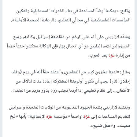
وتابع: «يمكننا أيضاً المساعدة في بناء القدرات المستقبلية وتمكين
المؤسسات الفلسطينية في مجالَي التعليم، والرعاية الصحية الأولية».
وشدَّد لازاريني على أنه على الرغم من مقاطعة إسرائيل وكالته، ومنع
المسؤولين الإسرائيليين من أي اتصال بها، فإن الوكالة ستكون حتماً جزءاً
من إدارة
غزة
بعد الحرب.
وقال: «لدينا مخزون كبير من المعلمين، وأعتقد حقاً أنه في يوم (وقف
إطلاق النار) يجب أن تكون أولويتنا المشتركة إعادة مئات الآلاف من
الأطفال... إلى نظام تعليمي إذا أردنا تجنب زرع بذور مزيد من العنف».
وينتقد لازاريني بشدة الجهود المدعومة من الولايات المتحدة وإسرائيل
لتقديم المساعدات إلى
غزة
، واصفاً «مؤسسة
غزة
الإنسانية» بأنها «فخ
مميت»، و«عمل شنيع».