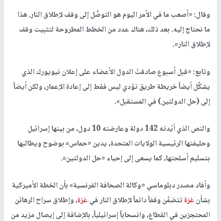
وقال: «أصعب ما في الأمر اليوم هو التوصُّل إلى وقف لإطلاق النار. هذا
ما نحتاج إليه. بعد ذلك، هناك عدد من الخطط المطروحة لتثبيت وقف
لإطلاق النار».
وتابع: «قبل أسبوع صادقتْ الدول الأعضاء على إعلان نيويورك الذي
يشكِّل أيضاً خريطة طريق تؤدي ليس فقط إلى إعادة الإعمار، ولكن أيضاً
إلى (حل الدولتين) في المستقبل».
والنص الذي أيّدته 142 دولة وعارضته 10 دول، من بينها إسرائيل
وحليفتها الرئيسية الولايات المتحدة، يدين «حماس» بوضوح ويطالبها
بتسليم أسلحتها، كما يسعى إلى إحياء «حل الدولتين».
وأفاد مصدر دبلوماسي «وكالة الصحافة الفرنسية» بأن الخطة الأميركية
بشأن
غزة
تتضمَّن وقفاً دائماً لإطلاق النار في
غزة
، وإطلاق سراح الرهائن
المحتجزين في القطاع، وانسحاباً إسرائيلياً، بالإضافة إلى إيصال مزيد من