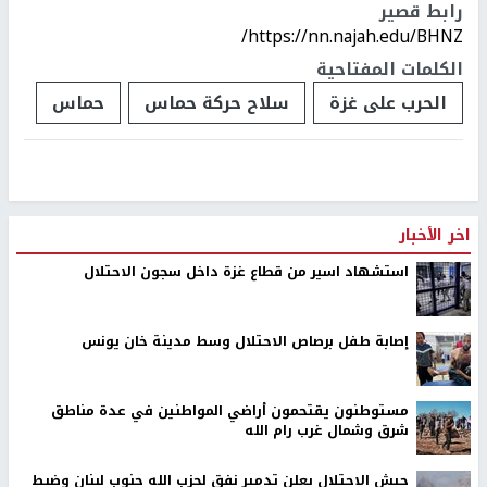
رابط قصير
https://nn.najah.edu/BHNZ/
الكلمات المفتاحية
الحرب على غزة
سلاح حركة حماس
حماس
اخر الأخبار
استشهاد اسير من قطاع غزة داخل سجون الاحتلال
إصابة طفل برصاص الاحتلال وسط مدينة خان يونس
مستوطنون يقتحمون أراضي المواطنين في عدة مناطق
شرق وشمال غرب رام الله
جيش الاحتلال يعلن تدمير نفق لحزب الله جنوب لبنان وضبط