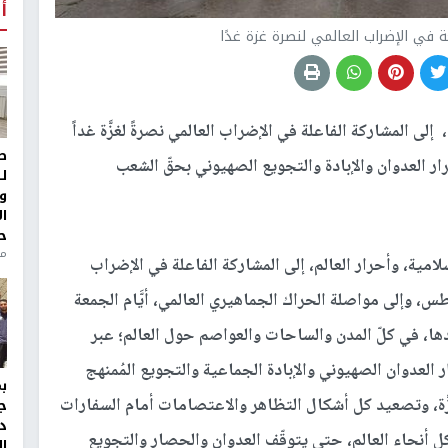
أ
ي الإضراب العالمي لنصرة غزة غدًا
لى المشاركة الفاعلة في الإضراب العالمي نصرةً لغزَّة غداً
ط
ر العدوان والإبادة والتجويع الصهيوني بحقّ الشعب
ل
و
ا
ح
من
امية، وأحرار العالم، إلى المشاركة الفاعلة في الإضراب
قطاع غزَّة، غداً الخميس 21 آب/أغسطس، وإلى مواصلة الحراك الجماهيري العالمي، أيَّام الجمعة
ب/أغسطس) وما بعدها، في كلّ المدن والساحات والعواصم حول العالم؛ عبر
العدوان الصهيوني والإبادة الجماعية والتجويع المُمنهج
ة، وتصعيد كل أشكال التظاهر والاعتصامات أمام السفارات
ج
د
كل أنحاء العالم، حتى يتوقّف العدوان والحصار والتجويع
ال