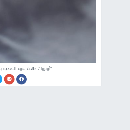
"أونروا": حالات سوء التغذية بين
النجاح الإخباري -
أكد المفوض العام لوكالة الأمم ا
لازاريني، أن حالات سوء التغذية بين الأطفال في
غزة
وقال لازاريني في تصريحات صحفية، إن ذلك ليس ناج