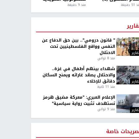
5 دقيقة
منذ 9 دقيقة
قارير
" قانون درومي".. بين حق الدفاع عن
النفس وواقع الفلسطينيين تحت
الاحتلال
قارير
منذ 8 ثواني
شهداء بينهم أطفال في غزة..
والاحتلال يصعّد غاراته ويمنح السكان
دقائق للإخلاء
قارير
منذ 11 ثانية
الإعلام العبري: "معركة مضيق هرمز
تستهدف تثبيت رواية سياسية"
منذ 9 ثواني
قارير
صريحات خاصة