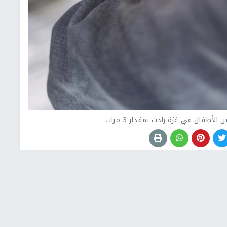
 الأطفال في غزة زادت بمقدار 3 مرات
لمتحدة لإغاثة وتشغيل لاجئي فلسطين (أونروا) فيليب
زادت بمقدار 3 مرات خلال فترة تقل عن ستة أشهر.
مًا عن كارثة طبيعية ولكنه تجويع بفعل البشر يمكن منع