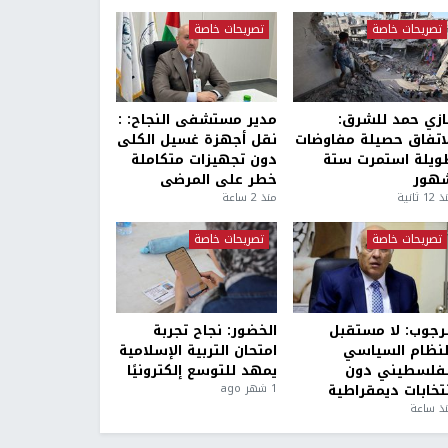
تصريحات خاصة
تصريحات خاصة
ازي حمد للشرق:
مدير مستشفى النجاح: :
لاتفاق حصيلة مفاوضات
نقل أجهزة غسيل الكلى
ويلة استمرت ستة
دون تجهيزات متكاملة
هور
خطر على المرضى
1 ثانية
منذ 2 ساعة
تصريحات خاصة
تصريحات خاصة
لرجوب: لا مستقبل
الخضور: نجاح تجربة
لنظام السياسي
امتحان التربية الإسلامية
لفلسطيني دون
يمهد للتوسع إلكترونيًا
نتخابات ديمقراطية
1 شهر ago
ذ ساعة