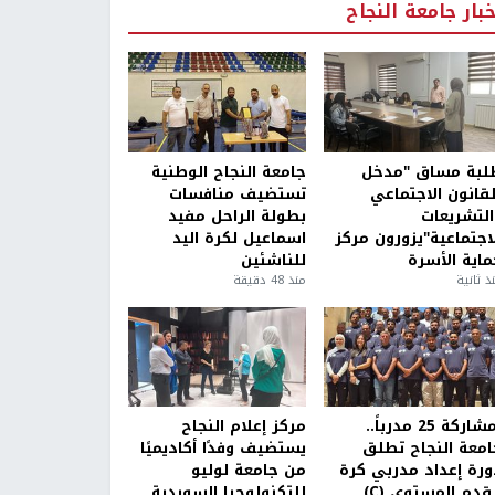
خبار جامعة النجاح
لبة مساق "مدخل
جامعة النجاح الوطنية
لقانون الاجتماعي
تستضيف منافسات
التشريعات
بطولة الراحل مفيد
لاجتماعية"يزورون مركز
اسماعيل لكرة اليد
ماية الأسرة
للناشئين
ذ ثانية
منذ 48 دقيقة
بمشاركة 25 مدرباً..
مركز إعلام النجاح
امعة النجاح تطلق
يستضيف وفدًا أكاديميًا
ورة إعداد مدربي كرة
من جامعة لوليو
قدم المستوى (C)
للتكنولوجيا السويدية