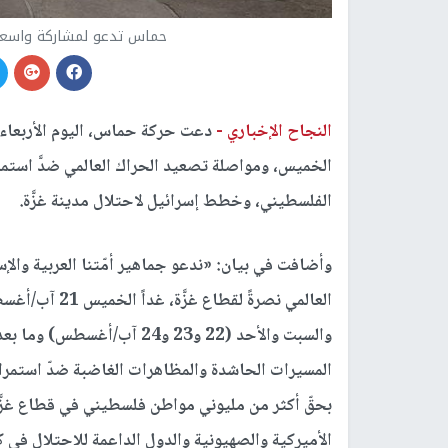
حماس تدعو لمشاركة واسعة ف
النجاح الإخباري -
دعت حركة حماس، اليوم الأربعاء، إ
الخميس، ومواصلة تصعيد الحراك العالمي ضدَّ استمرا
الفلسطيني، وخطط إسرائيل لاحتلال مدينة غزَّة.
وأضافت في بيان: «ندعو جماهير أمّتنا العربية والإسل
العالمي نصرةً ل
والسبت والأحد (22 و23 و24 آ
المسيرات الحاشدة والمظاهرات الغاضبة ضدّ استمرار 
بحقّ أكثر من مليوني مواطن فلسطيني في قطاع غزَّ
الأميركية والصهيونية والدول الداعمة للاحتلال في 