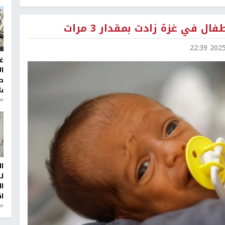
ال في غزة زادت بمقدار 3 مرات
2025-0
غ
ا
ط
ش
منذ 2
ا
ل
ا
ا
من