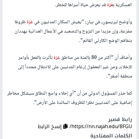
العسكرية ب
غزة
قد يعرض حياة أسراها للخطر.
وأوضح ليريسون، في بيان: "يعيش السكان المدنيون في
غزة
ظروفا
مفزعة، وإن مزيدا من النزوح والتصعيد في الأعمال العدائية يهددان
بتفاقم الوضع الكارثي القائم".
وأضاف أن "أكثر من 80 بالمئة من مناطق
غزة
تأثرت بالفعل بأوامر
الإخلاء، ومن غير المعقول إرغام المدنيين على الانتقال مجدداً إلى
منطقة أصغر".
كما حذر المسؤول الدولي من أن "أي إخلاء واسع النطاق سيشكل مخاطر
إضافية على المدنيين نظرا للظروف السائدة على الأرض".
رابط قصير
https://nn.najah.edu/BFGU/
إنسخ الرابط
الكلمات المفتاحية