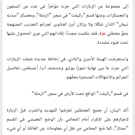
إلى مجموعة من الزيارات التي جرت مؤخرًا في عدد من السجون
والمعسكرات، ومنها قسم "ركيفت" في سجن "الرملة"، ومعسكر "سديه
تيمان" اللذان شكّلا ولا يزالان أبرز العناوين لجرائم التعذيب الممنهجة
بحقّ معتقلي
غزة
، فقد عكست مجددًا إفاداتهم التي جرى الحصول عليها
تحت قيود مشددة.
واستعرضت الهيئة الأسرى والنادي، في إحاطة جديدة شملت الزيارات
التي جرت ما بين نهاية تموز/ يوليو ومنتصف آب/ أغسطس، تفاصيل
الجرائم والانتهاكات المستمرة بحقّهم.
في قسم "ركيفت" الواقع تحت الأرض في سجن "الرملة"
أكد البيان، أن جميع المعتقلين تعرّضوا للتهديد والضرب قبل الزيارة
لإجبارهم على الإقرار أمام المحامي بأن الوضع المعيشي في القسم
"ممتاز"، كما مُنع المحامي من نقل أي معلومات عن العائلة أو أي شيء