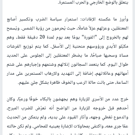
يتعلق بالوضع الخارجي والحرب المستمرة.
وأبرز ما عكسته الإفادات: استمرار سياسة الضرب وتكسير أصابع
المعتقلين، وعزلهم عزلاً شاملًا، حيث يُحرمون من رؤية الشمس. ويُسمح
لهم بالخروج إلى "الفورة" يومًا بعد يوم لمدة 20 دقيقة فقط، وهم
مكبّلو الأيدي ورؤوسهم منحنية إلى الأسفل. كما يتم توزيع الفرشات
مساءً وسحبها صباحًا، ما يضطر المعتقلين إلى الجلوس على الحديد
طوال اليوم. كما يتعمد السجانون إذلالهم وشتمهم وإجبارهم على شتم
أمهاتهم وعائلاتهم، إضافة إلى التهديد والإرهاب المستمرين على مدار
الساعة، حتى باتت حالة الرعب والخوف ظاهرة بشكل جليّ عليهم.
خرج عدد من الأسرى للزيارة وهم يجهشون بالبكاء خوفًا ورعبًا، وكان
أحدهم قبل خروجه للزيارة من الواضح أنه تعرّض للضرب المبرح،
والدموع تغطي وجهه، وآثار القيود على يديه، ولم يتمكن من الحديث
عمّا جرى معه، واكتفى بمحاولات الإشارة بعينيه للمحامي. ولم تكن حالته