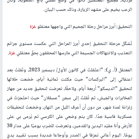
فردية، فجميع المعتقلين كانوا في وضع نفسي بالغ الصعوبة، وكان
الرعب يخيم على مشهد الزيارة، وذلك حسب البيان.
التحقيق: أبرز مراحل رحلة الجحيم التي واجهها معتقلو
غزة
تُشكّل مرحلة التحقيق إحدى أبرز المراحل التي عكست مستوى جرائم
التعذيب والانتهاكات الجسيمة التي مارسها المحققون بحقّ معتقلي
غزة
.
المعتقل (أ. ي): "اعتُقلتُ في كانون الأول/ ديسمبر 2023، ونُقلتُ بعد
اعتقالي إلى "البركسات" حيث مكثت ثمانية أيام، خضعت خلالها
لتحقيق "الديسكو" أربعة أيام. ولاحقًا، تعرضت لتحقيق جديد من جهاز
المخابرات والجيش، ثم نُقلتُ إلى سجن "عسقلان" حيث احتُجزتُ في
زنزانة لمدة شهر، من دون أن أعرف الليل من النهار، وخضعتُ لتحقيقات
عسكرية قاسية جدًا. كان يتم وضعي على الكرسي ثم يُرمى بي على
الأرض وأنا مقيّد اليدين والقدمين، وتعرضت للضرب يوميًا على مدار 30
يومًا. اليوم أعاني تمزقا في الصدر وأوجاعا شديدة بسبب تقييد يديّ