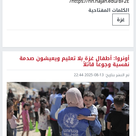
https://nn.najah.edu/BF2E/
الكلمات المفتاحية
غزة
أونروا: أطفال غزة بلا تعليم ويعيشون صدمة
نفسية وجوعاً قاتلاً
تم النشر بتاريخ:
2025-08-13 22:44