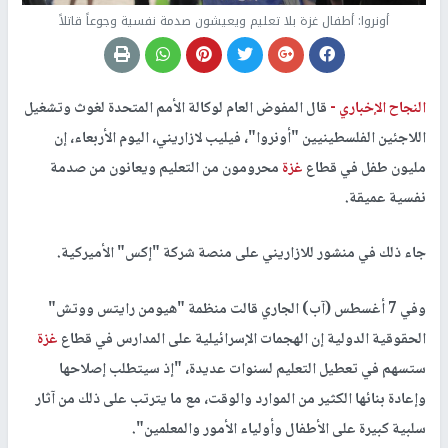
أونروا: أطفال غزة بلا تعليم ويعيشون صدمة نفسية وجوعاً قاتلاً
النجاح الإخباري -
قال المفوض العام لوكالة الأمم المتحدة لغوث وتشغيل
اللاجئين الفلسطينيين "أونروا"، فيليب لازاريني، اليوم الأربعاء، إن
مليون طفل في قطاع
غزة
محرومون من التعليم ويعانون من صدمة
نفسية عميقة.
جاء ذلك في منشور للازاريني على منصة شركة "إكس" الأميركية.
وفي 7 أغسطس (آب) الجاري قالت منظمة "هيومن رايتس ووتش"
الحقوقية الدولية إن الهجمات الإسرائيلية على المدارس في قطاع
غزة
ستسهم في تعطيل التعليم لسنوات عديدة، "إذ سيتطلب إصلاحها
وإعادة بنائها الكثير من الموارد والوقت، مع ما يترتب على ذلك من آثار
سلبية كبيرة على الأطفال وأولياء الأمور والمعلمين".