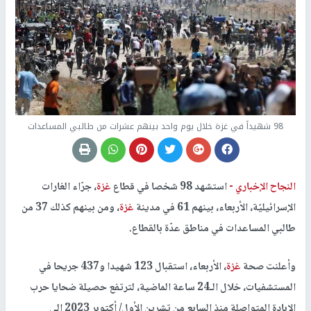
98 شهيداً في غزة خلال يوم واحد بينهم عشرات من طالبي المساعدات
النجاح الإخباري -
استشهد 98 شخصا في قطاع
غزة
، جرّاء الغارات
الإسرائيليّة، الأربعاء، بينهم 61 في مدينة
غزة
، ومن بينهم كذلك 37 من
طالبي المساعدات في مناطق عدّة بالقطاع.
وأعلنت صحة
غزة
، الأربعاء، استقبال 123 شهيدا و437 جريحا في
المستشفيات، خلال الـ24 ساعة الماضية، لترتفع حصيلة ضحايا حرب
الإبادة المتواصلة منذ السابع من تشرين الأول/ أكتوبر 2023 إلى