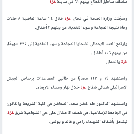
مختلف مناطق القطاع بينهم ٦١ في مدينة
غزة
.
وسجّلت وزارة الصحة في قطاع
غزة
خلال ٢٤ ساعة الماضية ٨ حالات
وفاة نتيجة المجاعة وسوء التغذية، من بينهم ٣ أطفال.
وارتفع العدد الإجمالي لضحايا المجاعة وسوء التغذية إلى ٢٣٥ شهيدًا،
من بينهم ١٠٦ أطفال.
غزة
والشمال
واستشهد ١٤ و ١١٣ مصابًا من طالبي المساعدات برصاص الجيش
الإسرائيلي شمالي قطاع
غزة
خلال نهار ومساء الاربعاء.
واستشهد الدكتور طه خضر سعد، المحاضر في كلية الشريعة والقانون
في الجامعة الإسلامية، في قصف الاحتلال على حي الشجاعية شرق
غزة
،
ليلتحق بأشقائه الشهـداء رامي وخالد و يونس.