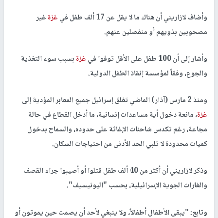
وأضاف لازاريني أن هناك ما لا يقل عن 17 ألف طفل في
غزة
غير
مصحوبين بذويهم أو منفصلين عنهم.
وأشار إلى أن 100 طفل على الأقل توفوا في
غزة
بسبب سوء التغذية
والجوع، وفقاً لمؤسسة إنقاذ الطفل الدولية.
ومنذ 2 مارس (آذار) الماضي تغلق إسرائيل جميع المعابر المؤدية إلى
غزة
، مانعة دخول أية مساعدات إنسانية، ما أدخل القطاع في حالة
مجاعة، رغم تكدس شاحنات الإغاثة على حدوده، والسماح بدخول
كميات محدودة لا تلبي الحد الأدنى من احتياجات السكان.
وذكر لازاريني أن أكثر من 40 ألف طفل قتلوا أو أصيبوا جراء القصف
والغارات الجوية الإسرائيلية، بحسب "اليونيسيف".
وتابع: "يبقى الأطفال أطفالاً، ولا ينبغي لأحد أن يصمت حين يموتون أو