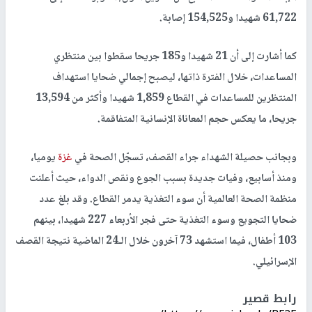
61,722 شهيدا و154,525 إصابة.
كما أشارت إلى أن 21 شهيدا و185 جريحا سقطوا بين منتظري
المساعدات، خلال الفترة ذاتها، ليصبح إجمالي ضحايا استهداف
المنتظرين للمساعدات في القطاع 1,859 شهيدا وأكثر من 13,594
جريحا، ما يعكس حجم المعاناة الإنسانية المتفاقمة.
وبجانب حصيلة الشهداء جراء القصف، تسجّل الصحة في
غزة
يوميا،
ومنذ أسابيع، وفيات جديدة بسبب الجوع ونقص الدواء، حيث أعلنت
منظمة الصحة العالمية أن سوء التغذية يدمر القطاع. وقد بلغ عدد
ضحايا التجويع وسوء التغذية حتى فجر الأربعاء 227 شهيدا، بينهم
103 أطفال، فيما استشهد 73 آخرون خلال الـ24 الماضية نتيجة القصف
الإسرائيلي.
رابط قصير