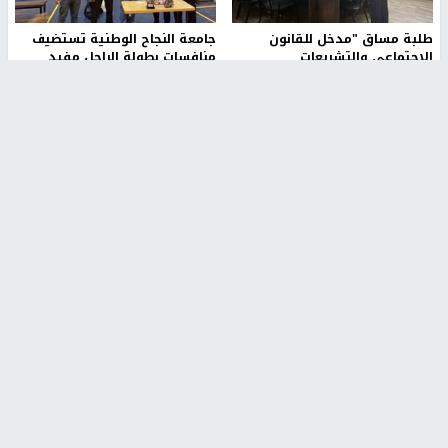
طلبة مساق "مدخل للقانون
جامعة النجاح الوطنية تستضيف
الاجتماعي والتشريعات
منافسات بطولة الراحل مفيد
الاجتماعية"يزورون مركز حماية
اسماعيل لكرة اليد للناشئين
الأسرة
منذ 48 دقيقة
منذ ثانية
بمشاركة 25 مدرباً.. جامعة النجاح
مركز إعلام النجاح يستضيف وفدًا
تطلق دورة إعداد مدربي كرة
أكاديميًا من جامعة لوليو
القدم المستوى (C)
للتكنولوجيا السويدية
منذ 51 دقيقة
منذ 9 دقيقة
تقارير
" قانون درومي".. بين حق الدفاع عن النفس وواقع
الفلسطينيين تحت الاحتلال
منذ 8 ثواني
تقارير