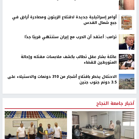
أوامر إسرائيلية جديدة لاقتلاع الزيتون ومصادرة أراضٍ في
جبع شمال القدس
ترامب: أعتقد أن الحرب مع إيران ستنتهي قريبًا جدًا
عائلة بشار عقل تطالب بكشف ملابسات مقتله وإحالة
المتورطين للقضاء
الاحتلال يخطر باقتلاع أشجار من 310 دونمات والاستيلاء على
3.5 دونم جنوب جنين
أخبار جامعة النجاح