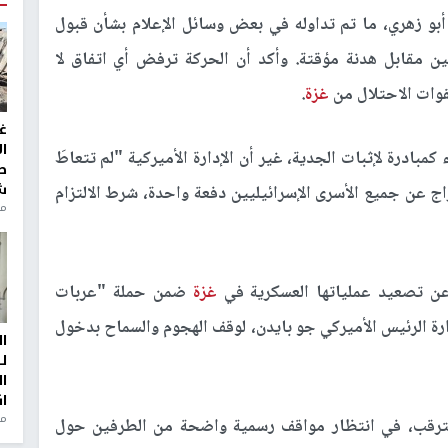
بو زهري، ما تم تداوله في بعض وسائل الإعلام بشأن قبول
فراج عن 9 أسرى إسرائيليين مقابل هدنة مؤقتة. وأكد أن الحركة ترفض أي اتفاق لا
 لقوات الاحتلال من
غزة
.
غ
ا
مبادرة لإثبات الجدية، غير أن الإدارة الأميركية "لم تتعاطَ
ط
ش
اج عن جميع الأسرى الإسرائيليين دفعة واحدة، شرط الالتزام
منذ 2
ن تصعيد عملياتها العسكرية في
غزة
ضمن حملة "عربات
 الرئيس الأميركي جو بايدن، لوقف الهجوم والسماح بدخول
ا
ل
ا
ا
من
لترقب، في انتظار مواقف رسمية واضحة من الطرفين حول