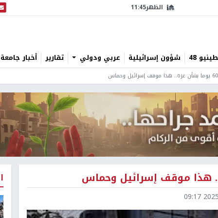
الظهر
11:45
البث
نيو 48
شؤون إسرائيلية
عربي ودولي
تقارير
أخبار جامعة 
ا
2025-0