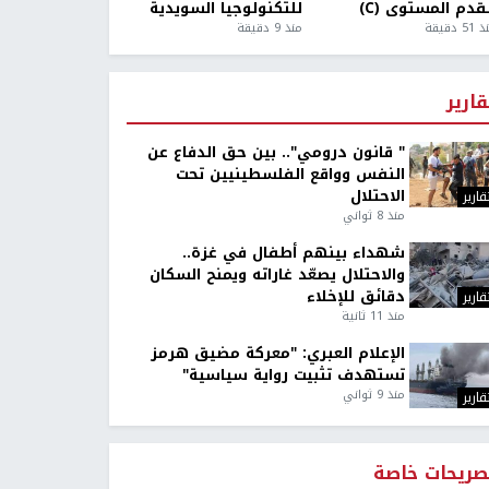
قدم المستوى (C)
للتكنولوجيا السويدية
5 دقيقة
منذ 9 دقيقة
قارير
" قانون درومي".. بين حق الدفاع عن
النفس وواقع الفلسطينيين تحت
الاحتلال
قارير
منذ 8 ثواني
شهداء بينهم أطفال في غزة..
والاحتلال يصعّد غاراته ويمنح السكان
دقائق للإخلاء
قارير
منذ 11 ثانية
الإعلام العبري: "معركة مضيق هرمز
تستهدف تثبيت رواية سياسية"
منذ 9 ثواني
قارير
صريحات خاصة