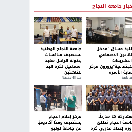
خبار جامعة النجاح
لبة مساق "مدخل
جامعة النجاح الوطنية
لقانون الاجتماعي
تستضيف منافسات
التشريعات
بطولة الراحل مفيد
لاجتماعية"يزورون مركز
اسماعيل لكرة اليد
ماية الأسرة
للناشئين
ذ ثانية
منذ 48 دقيقة
بمشاركة 25 مدرباً..
مركز إعلام النجاح
امعة النجاح تطلق
يستضيف وفدًا أكاديميًا
ورة إعداد مدربي كرة
من جامعة لوليو