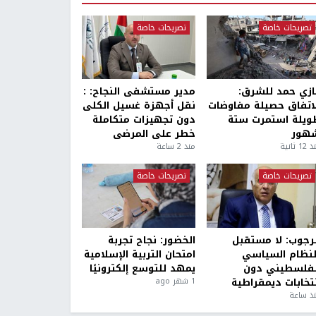
تصريحات خاصة
تصريحات خاصة
ازي حمد للشرق:
مدير مستشفى النجاح: :
لاتفاق حصيلة مفاوضات
نقل أجهزة غسيل الكلى
ويلة استمرت ستة
دون تجهيزات متكاملة
هور
خطر على المرضى
1 ثانية
منذ 2 ساعة
تصريحات خاصة
تصريحات خاصة
لرجوب: لا مستقبل
الخضور: نجاح تجربة
لنظام السياسي
امتحان التربية الإسلامية
لفلسطيني دون
يمهد للتوسع إلكترونيًا
نتخابات ديمقراطية
1 شهر ago
ذ ساعة