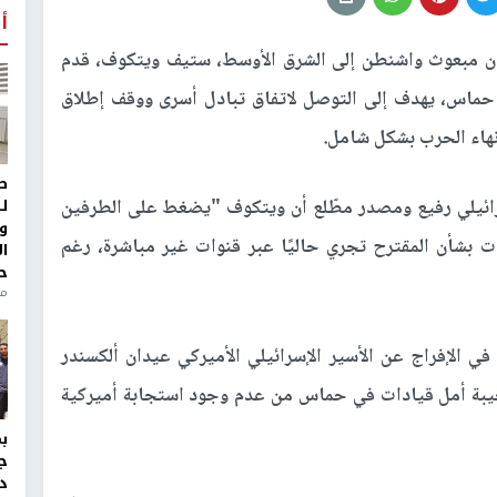
أ
 إن مبعوث واشنطن إلى الشرق الأوسط، ستيف ويتكوف، قدم
ة حماس، يهدف إلى التوصل لاتفاق تبادل أسرى ووقف إطلاق
هاء الحرب بشكل شامل.
ط
ل
يلي رفيع ومصدر مطّلع أن ويتكوف "يضغط على الطرفين
و
ات بشأن المقترح تجري حاليًا عبر قنوات غير مباشرة، رغم
ا
ح
من
ي الإفراج عن الأسير الإسرائيلي الأميركي عيدان ألكسندر
خيبة أمل قيادات في حماس من عدم وجود استجابة أميركية
ج
د