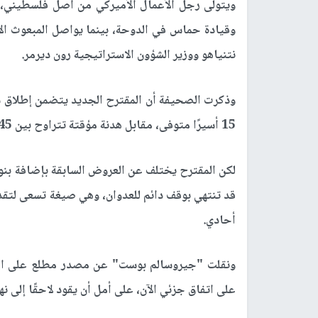
ويتولى رجل الأعمال الأميركي من أصل فلسطيني، ب
وقيادة حماس في الدوحة، بينما يواصل المبعوث الأ
نتنياهو ووزير الشؤون الاستراتيجية رون ديرمر.
15 أسيرًا متوفى، مقابل هدنة مؤقتة تتراوح بين 45 و60 يومًا، والإفراج عن عدد من الأسرى الفلسطينيين.
لكن المقترح يختلف عن العروض السابقة بإضافة بنود
قد تنتهي بوقف دائم للعدوان، وهي صيغة تسعى لتق
أحادي.
ونقلت "جيروسالم بوست" عن مصدر مطلع على المف
على اتفاق جزئي الآن، على أمل أن يقود لاحقًا إلى ن