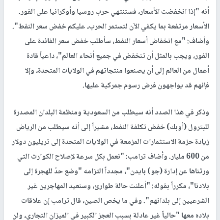
أنه "إذا انخفضت الأسعار، فستنتهي حرب روسيا وأوكرانيا على الفور.
الأسعار مرتفعة بما يكفي الآن لتستمر الحرب، عليكم خفض سعر النفط".
وأضاف: "مع انخفاض أسعار النفط، سأطلب خفض سعر الفائدة على
الفور، ويجب بالمثل أن تنخفض في جميع أنحاء العالم"، داعياً قادة
أعمال من العالم إلى أن يصنعوا منتجاتهم في الولايات المتحدة، وإلا
فإنهم قد يواجهون فرض رسوم جمركية عليها.
وذكر في هذا الصدد أنه سيطلب من السعودية ومنظمة البلدان المصدرة
للبترول (أوبك) خفض تكلفة النفط، مشيراً إلى أنه سيطلب من الرياض
زيادة حزمة الاستثمارات المزمعة في الولايات المتحدة إلى تريليون دولار
من 600 مليار. وأضاف ترامب: "نعمل بكل سرعة لإصلاح الكوارث التي
ورثناها عن إدارة (جو) بايدن"، مجدداً التزامه "وضع حدّ للهجرة إلى
بلادنا"، مكرراً بقوله: "أعلنت حالة طوارئ، وسنعيد المهاجرين غير
الشرعيين إلى بلدانهم". وفي ما يخص الصين، قال ترامب إن علاقات
بلاده معها "حالياً غير عادلة بسبب العجز الكبير في الميزان التجاري، ولن