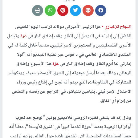
النجاح الإخباري -
عزا الرئيس الأميركي دونالد ترامب اليوم الخميس
الفضل إلى إدارته في التوصل إلى اتفاق وقف إطلاق النار في
غزة
وتبادل
الأسرى الفلسطينيين والمحتجزين الإسرائيليين، مدعياً خلال كلمة له في
المنتدى الاقتصادي العالمي في دافوس عبر تقنية الفيديو أنه "لولا
إدارتي لما أُبرِم اتفاق وقف إطلاق النار في
غزة
هذا الأسبوع وإطلاق
الرهائن ، وذلك بعدما أرسل مبعوثه إلى الشرق الأوسط، ستيف ويتكوف،
للمشاركة في المفاوضات، الذي يبدو أنه نجح في إقناع رئيس وزراء
الاحتلال الإسرائيلي، بنيامين نتنياهو، في التراجع عن رفضه والتملص
من إبرام أي اتفاق.
وقال إنه قد يلتقي نظيره الروسي فلاديمير بوتين "لوضع حد لحرب
أوكرانيا الرهيبة بعدما أحرزنا تقدماً كبيراً في الشرق الأوسط"، معلناً أنه
جمد المساعدات الخارجية التي تقدمها بلاده حول العالم. وزعم ترامب