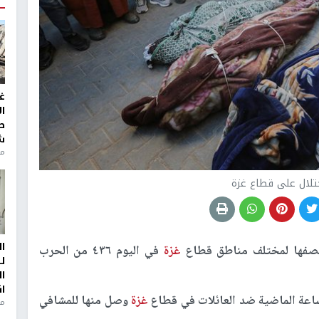
غ
ا
ط
ش
منذ 2
تلال على قطاع غزة
ا
 قصفها لمختلف مناطق قطاع
غزة
في اليوم ٤٣٦ من الحرب
ل
ا
ا
غزة
وصل منها للمشافي
من