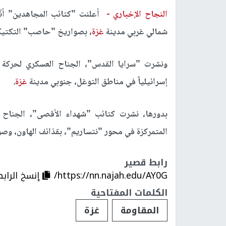
النجاح الإخباري -
أعلنت "كتائب المجاهدين" أنّه
شمالي غربي مدينة
غزة
، بصواريخ "حاصب" التكتيكي
ونشرت "سرايا القدس"، الجناح العسكري لحركة ال
إسرائيلياً في مناطق التوغل، جنوبي مدينة
غزة
.
بدورها، نشرت كتائب "شهداء الأقصى"، الجناح 
المتمركزة في محور "نتساريم"، بقذائف الهاون، وص
رابط قصير
https://nn.najah.edu/AY0G/
إنسخ الرابط
الكلمات المفتاحية
المقاومة
غزة