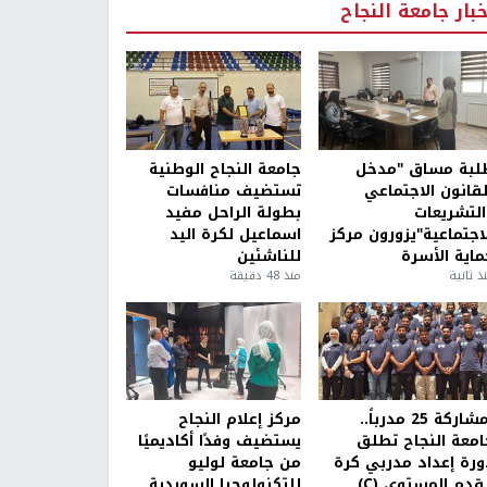
خبار جامعة النجاح
لبة مساق "مدخل
جامعة النجاح الوطنية
لقانون الاجتماعي
تستضيف منافسات
التشريعات
بطولة الراحل مفيد
لاجتماعية"يزورون مركز
اسماعيل لكرة اليد
ماية الأسرة
للناشئين
ذ ثانية
منذ 48 دقيقة
بمشاركة 25 مدرباً..
مركز إعلام النجاح
امعة النجاح تطلق
يستضيف وفدًا أكاديميًا
ورة إعداد مدربي كرة
من جامعة لوليو
قدم المستوى (C)
للتكنولوجيا السويدية