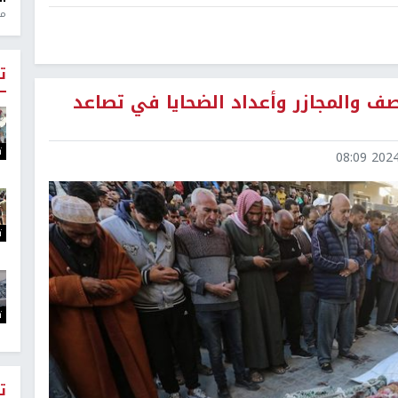
منذ 1
ت
لقصف والمجازر وأعداد الضحايا في تصاعد
ت
2024-1
ت
ت
ت