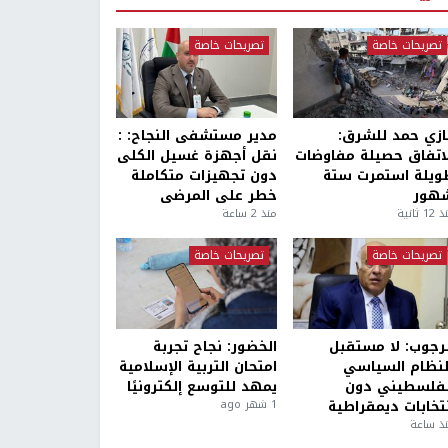
تصريحات خاصة
تصريحات خاصة
ازي حمد للشرق:
مدير مستشفى النجاح: :
لاتفاق حصيلة مفاوضات
نقل أجهزة غسيل الكلى
ويلة استمرت ستة
دون تجهيزات متكاملة
هور
خطر على المرضى
1 ثانية
منذ 2 ساعة
تصريحات خاصة
تصريحات خاصة
لرجوب: لا مستقبل
الخضور: نجاح تجربة
لنظام السياسي
امتحان التربية الإسلامية
لفلسطيني دون
يمهد للتوسع إلكترونيًا
نتخابات ديمقراطية
1 شهر ago
ذ ساعة