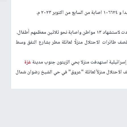
ثلاثين معظمهم أطفال.
صف طائرات الاحتلال منزلًا لعائلة مطر بشارع النفق وسط
إسرائيلية استهدفت منزلا بحي الزيتون جنوب مدينة
غزة
الاحتلال منزلاً لعائلة "عروق" في حي الشيخ رضوان شمال
وسيلة والعائلة المقدسة غرب
غزة
ما ادى لاستشهاد تسعة
ليا وبيت لاهيا .
الخلفاء في مخيم جباليا شمال قطاع
غزة
.