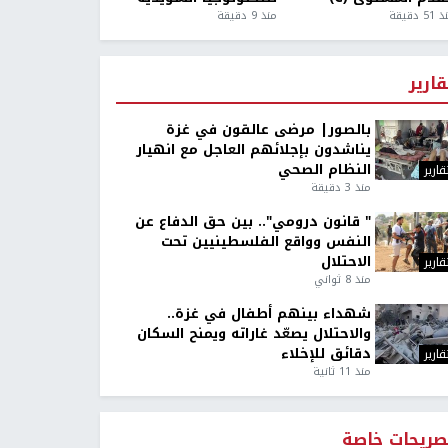
5 دقيقة
منذ 9 دقيقة
قارير
بالصور| مرضى عالقون في غزة
يناشدون بإجلائهم العاجل مع انهيار
النظام الصحي
قارير
منذ 3 دقيقة
" قانون درومي".. بين حق الدفاع عن
النفس وواقع الفلسطينيين تحت
الاحتلال
قارير
منذ 8 ثواني
شهداء بينهم أطفال في غزة..
والاحتلال يصعّد غاراته ويمنح السكان
دقائق للإخلاء
قارير
منذ 11 ثانية
صريحات خاصة