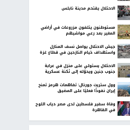
الاحتلال يقتحم مدينة نابلس
مستوطنون يتلفون مزروعات في أراضي
المغير بعد رعي مواشيهم
جيش الاحتلال يواصل نسف المنازل
واستهداف خيام النازحين في قطاع غزة
الاحتلال يستولي على منزل في عرابة
جنوب جنين ويحوّله إلى ثكنة عسكرية
وول ستريت جورنال: تفاهمات هرمز تمنح
إيران نفوذًا فعليًا على المضيق
وفاة سفير فلسطين لدى مصر دياب اللوح
في القاهرة