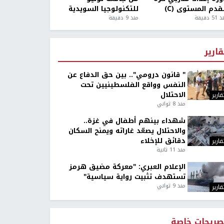
قدم المستوى (C)
للتكنولوجيا السويدية
5 دقيقة
منذ 9 دقيقة
قارير
" قانون درومي".. بين حق الدفاع عن
النفس وواقع الفلسطينيين تحت
الاحتلال
قارير
منذ 8 ثواني
شهداء بينهم أطفال في غزة..
والاحتلال يصعّد غاراته ويمنح السكان
دقائق للإخلاء
قارير
منذ 11 ثانية
الإعلام العبري: "معركة مضيق هرمز
تستهدف تثبيت رواية سياسية"
منذ 9 ثواني
قارير
صريحات خاصة