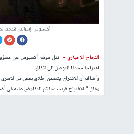
أكسيوس: إسرائيل قدمت لحما
النجاح الإخباري -
نقل موقع أكسيوس عن مسؤولين
اقتراحا محدثا للتوصل إلى اتفاق.
وأضاف أن الاقتراح يتضمن إطلاق بعض من الاسرى الـ100 لدى حماس وبدء وقف لإطلاق الن
وقال " الاقتراح قريب مما تم التفاوض عليه في أغس
وقال ان حماس أبدت استعدادا أكبر للتحلي بالمرونة 
رابط قصير
https://nn.najah.edu/AXV5/