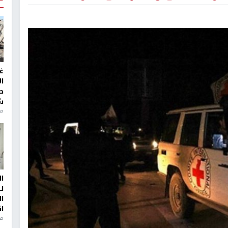
غ
ا
ط
ش
منذ 2
ا
ل
ا
ا
من