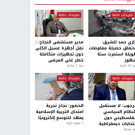
تصريحات خاصة
تصريحات خاصة
ازي حمد للشرق:
مدير مستشفى النجاح: :
لاتفاق حصيلة مفاوضات
نقل أجهزة غسيل الكلى
ويلة استمرت ستة
دون تجهيزات متكاملة
هور
خطر على المرضى
1 ثانية
منذ 2 ساعة
تصريحات خاصة
تصريحات خاصة
لرجوب: لا مستقبل
الخضور: نجاح تجربة
لنظام السياسي
امتحان التربية الإسلامية
لفلسطيني دون
يمهد للتوسع إلكترونيًا
نتخابات ديمقراطية
1 شهر ago
ذ ساعة