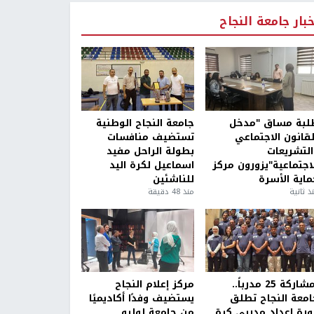
خبار جامعة النجاح
لبة مساق "مدخل
جامعة النجاح الوطنية
لقانون الاجتماعي
تستضيف منافسات
التشريعات
بطولة الراحل مفيد
لاجتماعية"يزورون مركز
اسماعيل لكرة اليد
ماية الأسرة
للناشئين
ذ ثانية
منذ 48 دقيقة
بمشاركة 25 مدرباً..
مركز إعلام النجاح
امعة النجاح تطلق
يستضيف وفدًا أكاديميًا
ورة إعداد مدربي كرة
من جامعة لوليو