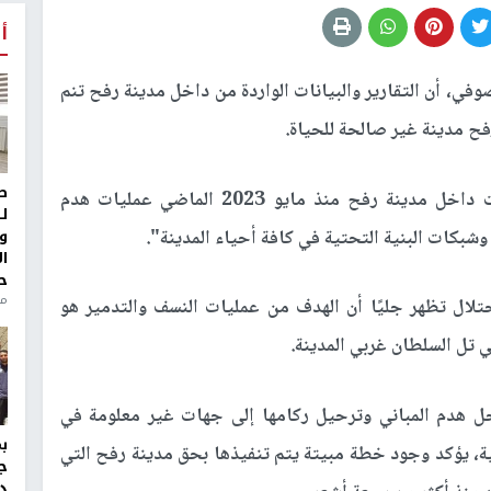
أ
في، أن التقارير والبيانات الواردة من داخل مدينة رفح تنم
 مدينة غير صالحة للحياة.
ط
وقال الصوفي:" نفذت قوات الاحتلال التي توغلت داخل مدينة رفح منذ مايو 2023 الماضي عمليات هدم
ل
و
شبكات البنية التحتية في كافة أحياء المدينة".
ا
ح
من
حتلال تظهر جليًا أن الهدف من عمليات النسف والتدمير هو
 تل السلطان غربي المدينة.
ل هدم المباني وترحيل ركامها إلى جهات غير معلومة في
ية، يؤكد وجود خطة مبيتة يتم تنفيذها بحق مدينة رفح التي
ج
د