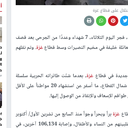
أ
تلال على قطاع غزة
انتشلت طواقم الإسعاف والإنقاذ، فجر اليوم الثلاثاء، 7 شهداء وعددًا من الجرحى بعد قصف
ً لعائلة خليفة في مخيم النصيرات وسط قطاع
غزة
. وتم نقلهم
ط
ل
و
ا
ح
ة جديدة في قطاع
غزة
، بعدما شنّت طائراته الحربية سلسلة
من
غارات على منازل المواطنين في عزبة بيت حانون شمال القطاع، ما أسفر عن استشهاد 20 مواطناً على الأقل
طواقم الإسعاف والإنقاذ من الوصول إليها.
طاع
غزة
براً وبحراً وجواً منذ السابع من تشرين الأول/ أكتوبر
ج
2023، ما أسفر عن استشهاد 44,758 مواطناً، أغلبيتهم من النساء والأطفال، وإصابة 106,134 آخرين، في
د