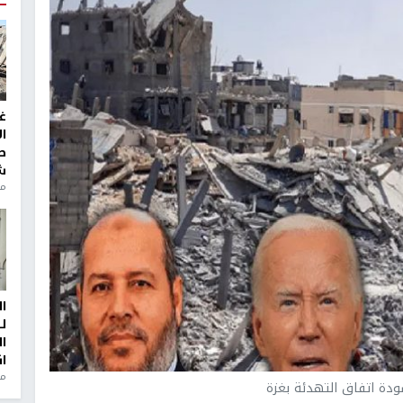
غ
ا
ط
ش
منذ 2
ا
ل
ا
ا
من
ة اتفاق التهدئة بغزة