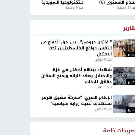
قدم المستوى (C)
للتكنولوجيا السويدية
5 دقيقة
منذ 9 دقيقة
قارير
" قانون درومي".. بين حق الدفاع عن
النفس وواقع الفلسطينيين تحت
الاحتلال
قارير
منذ 8 ثواني
شهداء بينهم أطفال في غزة..
والاحتلال يصعّد غاراته ويمنح السكان
دقائق للإخلاء
قارير
منذ 11 ثانية
الإعلام العبري: "معركة مضيق هرمز
تستهدف تثبيت رواية سياسية"
منذ 9 ثواني
قارير
صريحات خاصة