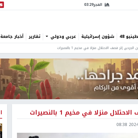
الفجر
03:29
البث
نيو 48
شؤون إسرائيلية
عربي ودولي
تقارير
أخبار جامعة 
ا
2024-1