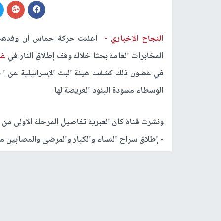
النجاح الإخباري -
أعلنت حركة حماس أن وفدهت بر
المخابرات العامة بحثا خلاله وقف إطلاق النار في
غز
في غضون ذلك كشفت هيئة البث الإسرائيلية عن إح
الوسطاء مسودة البنود العريضة لها
ونشرت قناة كان العبرية تفاصيل المرحلة الأولى م
- إطلاق سراح النساء والكبار والمرضى والمصابين من
- إطلاق سراح مئات الأسرى الفلسطينيين بعضهم من
- وقف مؤقت لإطلاق النار في قطاع
غزة
لمدة تصل لـ 60 يومً
- انسحاب قوات الجيش الإسرائيلي من أجزاء من ق