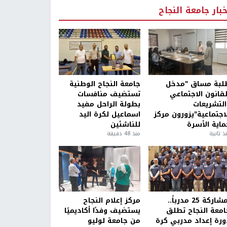
خبار جامعة النجاح
لبة مساق "مدخل
جامعة النجاح الوطنية
لقانون الاجتماعي
تستضيف منافسات
التشريعات
بطولة الراحل مفيد
لاجتماعية"يزورون مركز
اسماعيل لكرة اليد
ماية الأسرة
للناشئين
ذ ثانية
منذ 48 دقيقة
بمشاركة 25 مدرباً..
مركز إعلام النجاح
امعة النجاح تطلق
يستضيف وفدًا أكاديميًا
ورة إعداد مدربي كرة
من جامعة لوليو