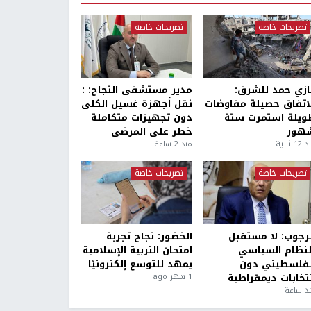
تصريحات خاصة
تصريحات خاصة
ازي حمد للشرق:
مدير مستشفى النجاح: :
لاتفاق حصيلة مفاوضات
نقل أجهزة غسيل الكلى
ويلة استمرت ستة
دون تجهيزات متكاملة
هور
خطر على المرضى
1 ثانية
منذ 2 ساعة
تصريحات خاصة
تصريحات خاصة
لرجوب: لا مستقبل
الخضور: نجاح تجربة
لنظام السياسي
امتحان التربية الإسلامية
لفلسطيني دون
يمهد للتوسع إلكترونيًا
نتخابات ديمقراطية
1 شهر ago
ذ ساعة