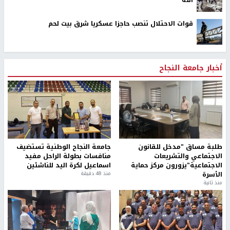
الله
قوات الاحتلال تنصب حاجزا عسكريا شرق بيت لحم
أخبار جامعة النجاح
طلبة مساق "مدخل للقانون
جامعة النجاح الوطنية تستضيف
الاجتماعي والتشريعات
منافسات بطولة الراحل مفيد
الاجتماعية"يزورون مركز حماية
اسماعيل لكرة اليد للناشئين
الأسرة
منذ 48 دقيقة
منذ ثانية