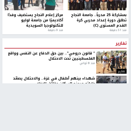
بمشاركة 25 مدرباً.. جامعة النجاح
مركز إعلام النجاح يستضيف وفدًا
تطلق دورة إعداد مدربي كرة
أكاديميًا من جامعة لوليو
القدم المستوى (C)
للتكنولوجيا السويدية
منذ 51 دقيقة
منذ 9 دقيقة
تقارير
" قانون درومي".. بين حق الدفاع عن النفس وواقع
الفلسطينيين تحت الاحتلال
منذ 8 ثواني
تقارير
شهداء بينهم أطفال في غزة.. والاحتلال يصعّد
غاراته ويمنح السكان دقائق للإخلاء
منذ 11 ثانية
تقارير
الإعلام العبري: "معركة مضيق هرمز تستهدف تثبيت
رواية سياسية"
منذ 9 ثواني
تقارير