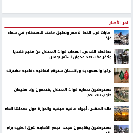
اخر الأخبار
اصابات قرب الخط الأصفر وتحليق مكثف للاستطلاع في سماء
غزة
محافظة القدس: انسحاب قوات الاحتلال من مخيم قلنديا
وكفر عقب بعد عدوان استمر يومين
تركيا والسعودية وباكستان ستوقع اتفاقية دفاعية مشتركة
مستوطنون بحماية قوات الاحتلال يقتحمون برك سليمان
جنوب بيت لحم
حالة الطقس: أجواء صافية صيفية والحرارة حول معدلها العام
مستوطنون يهاجمون مجددا تجمع الكعابنة شرق الطيبة برام