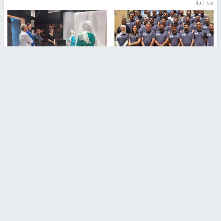
منذ ثانية
بمشاركة 25 مدرباً.. جامعة النجاح
مركز إعلام النجاح يستضيف وفدًا
تطلق دورة إعداد مدربي كرة
أكاديميًا من جامعة لوليو
القدم المستوى (C)
للتكنولوجيا السويدية
منذ 51 دقيقة
منذ 9 دقيقة
تقارير
" قانون درومي".. بين حق الدفاع عن النفس وواقع
الفلسطينيين تحت الاحتلال
منذ 8 ثواني
تقارير
شهداء بينهم أطفال في غزة.. والاحتلال يصعّد
غاراته ويمنح السكان دقائق للإخلاء
منذ 11 ثانية
تقارير