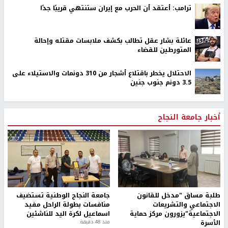
ترامب: أعتقد أن الحرب مع إيران ستنتهي قريبًا جدًا
عائلة بشار عقل تطالب بكشف ملابسات مقتله وإحالة
المتورطين للقضاء
الاحتلال يخطر باقتلاع أشجار من 310 دونمات والاستيلاء على
3.5 دونم جنوب جنين
أخبار جامعة النجاح
طلبة مساق "مدخل للقانون
جامعة النجاح الوطنية تستضيف
الاجتماعي والتشريعات
منافسات بطولة الراحل مفيد
الاجتماعية"يزورون مركز حماية
اسماعيل لكرة اليد للناشئين
الأسرة
منذ 48 دقيقة