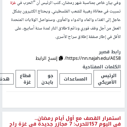
وفي بيان خاص بمناسبة شهر رمضان، كتب الرئيس أن "الحرب في
غزة
تسببت في معاناة رهيبة للشعب الفلسطيني. ويحتاج الكثيرون بشكل
عاجل إلى الغذاء والماء والدواء والمأوى. وستواصل الولايات المتحدة
العمل من أجل وقف فوري ودائم لاطلاق النار لمدة ستة أسابيع، على
الأقل في إطار صفقة إطلاق سراح الأسرى.
رابط قصير
https://nn.najah.edu/AE58/
إنسخ الرابط
الكلمات المفتاحية
الرئيس
جو
قطاع
المساعدات
هدنة
الأمريكي
بايدن
غزة
استمرار القصف مع أول أيام رمضان..
في اليوم 157للحرب: 7 مجازر جديدة في غزة راح