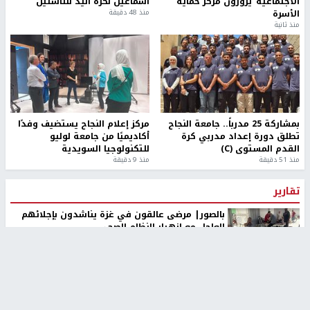
الاجتماعية"يزورون مركز حماية
اسماعيل لكرة اليد للناشئين
الأسرة
منذ 48 دقيقة
منذ ثانية
بمشاركة 25 مدرباً.. جامعة النجاح
مركز إعلام النجاح يستضيف وفدًا
تطلق دورة إعداد مدربي كرة
أكاديميًا من جامعة لوليو
القدم المستوى (C)
للتكنولوجيا السويدية
منذ 51 دقيقة
منذ 9 دقيقة
تقارير
بالصور| مرضى عالقون في غزة يناشدون بإجلائهم
العاجل مع انهيار النظام الصحي
منذ 3 دقيقة
تقارير
" قانون درومي".. بين حق الدفاع عن النفس وواقع
الفلسطينيين تحت الاحتلال
منذ 8 ثواني