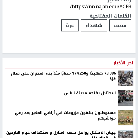
https://nn.najah.edu/ACFB/
الكلمات المفتاحية
قصف
شهداء
غزة
اخر الأخبار
73,386 شهيدًا و174,250 مصابًا منذ بدء العدوان على قطاع
غزة
الاحتلال يقتحم مدينة نابلس
مستوطنون يتلفون مزروعات في أراضي المغير بعد رعي
مواشيهم
جيش الاحتلال يواصل نسف المنازل واستهداف خيام النازحين
في قطاع غزة