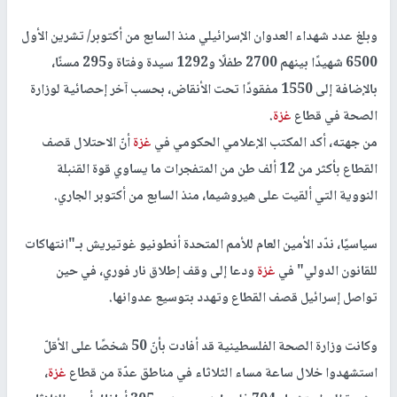
وبلغ عدد شهداء العدوان الإسرائيلي منذ السابع من أكتوبر/ تشرين الأول
6500 شهيدًا بينهم 2700 طفلًا و1292 سيدة وفتاة و295 مسنًا،
بالإضافة إلى 1550 مفقودًا تحت الأنقاض، بحسب آخر إحصائية لوزارة
الصحة في قطاع
غزة
.
من جهته، أكد المكتب الإعلامي الحكومي في
غزة
أنّ الاحتلال قصف
القطاع بأكثر من 12 ألف طن من المتفجرات ما يساوي قوة القنبلة
النووية التي ألقيت على هيروشيما، منذ السابع من أكتوبر الجاري.
سياسيًا، ندّد الأمين العام للأمم المتحدة أنطونيو غوتيريش بـ"انتهاكات
للقانون الدولي" في
غزة
ودعا إلى وقف إطلاق نار فوري، في حين
تواصل إسرائيل قصف القطاع وتهدد بتوسيع عدوانها.
وكانت وزارة الصحة الفلسطينية قد أفادت بأنّ 50 شخصًا على الأقلّ
استشهدوا خلال ساعة مساء الثلاثاء في مناطق عدّة من قطاع
غزة
،