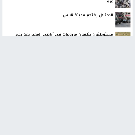
غزة
الاحتلال يقتحم مدينة نابلس
مستوطنون يتلفون مزروعات في أراضي المغير بعد رعي
مواشيهم
جيش الاحتلال يواصل نسف المنازل واستهداف خيام النازحين
في قطاع غزة
الاحتلال يستولي على منزل في عرابة جنوب جنين ويحوّله
إلى ثكنة عسكرية
وول ستريت جورنال: تفاهمات هرمز تمنح إيران نفوذًا فعليًا
على المضيق
وفاة سفير فلسطين لدى مصر دياب اللوح في القاهرة