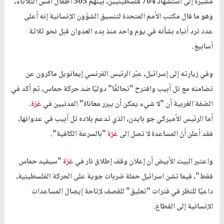
مشيرة إلى استشهاد 704 فلسطينيين، بينهم 305 أطفال أمس الثلاثاء،
وهو ما قال مكتب الأمم المتحدة لتنسيق الشؤون الإنسانية إنه أعلى
عدد ترد أنباء بشأنه في يوم واحد منذ بدء العدوان قبل نحو ثلاثة
أسابيع.
وفي زيارته إلى إسرائيل، عبّر الرئيس الفرنسي إيمانويل ماكرون عن
تضامنه مع تل أبيب واقترح "تحالفًا" دوليًا ضد حركة حماس، ثم أكد في
الضفة الغربية أن "لا شيء يمكن أن يبرر معاناة" المدنيين في
غزة
.
أما الرئيس الأميركي جو بايدن، الذي تدعم بلاده تل أبيب في عدوانها،
فقد أعلن أنّ المساعدة لا تصل الى
غزة
"بالسرعة الكافية".
واعتبر البيت الأبيض أن إعلان وقف إطلاق نار في
غزة
"سيفيد حماس
فقط"، فيما تشن اسرائيل حملة ضربات جوية على الحركة الفلسطينية،
داعيًا للنظر في فترات "تعليق" للقصف لإتاحة إيصال المساعدات
الإنسانية إلى القطاع.