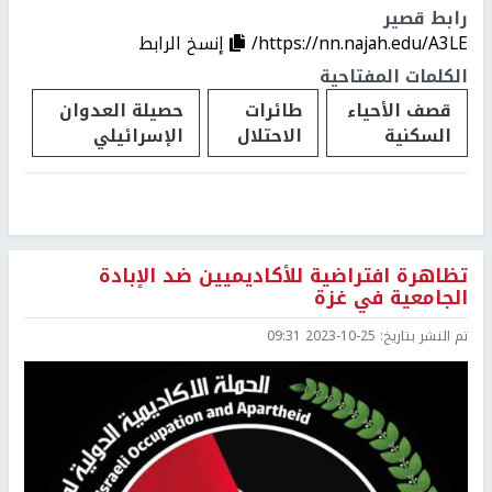
رابط قصير
https://nn.najah.edu/A3LE/
إنسخ الرابط
الكلمات المفتاحية
قصف الأحياء
طائرات
حصيلة العدوان
السكنية
الاحتلال
الإسرائيلي
تظاهرة افتراضية للأكاديميين ضد الإبادة
الجامعية في غزة
تم النشر بتاريخ:
2023-10-25 09:31