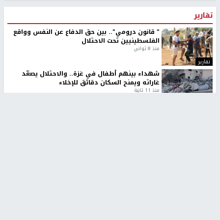
تقارير
" قانون درومي".. بين حق الدفاع عن النفس وواقع
الفلسطينيين تحت الاحتلال
منذ 8 ثواني
تقارير
شهداء بينهم أطفال في غزة.. والاحتلال يصعّد
غاراته ويمنح السكان دقائق للإخلاء
منذ 11 ثانية
تقارير
الإعلام العبري: "معركة مضيق هرمز تستهدف تثبيت
رواية سياسية"
منذ 9 ثواني
تقارير
تصريحات خاصة
تصريحات خاصة
تصريحات خاصة