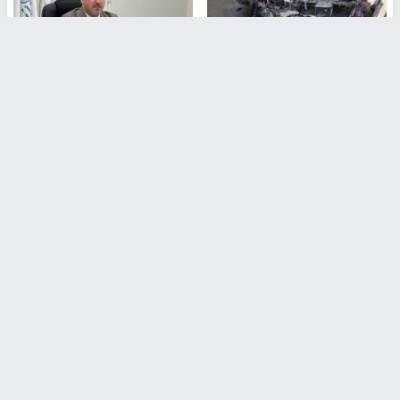
غازي حمد للشرق: الاتفاق حصيلة
مدير مستشفى النجاح: : نقل
مفاوضات طويلة استمرت ستة
أجهزة غسيل الكلى دون تجهيزات
شهور
متكاملة خطر على المرضى
منذ 12 ثانية
منذ 2 ساعة
تصريحات خاصة
تصريحات خاصة
الرجوب: لا مستقبل للنظام
الخضور: نجاح تجربة امتحان التربية
السياسي الفلسطيني دون
الإسلامية يمهد للتوسع إلكترونيًا
انتخابات ديمقراطية
1 شهر ago
منذ ساعة