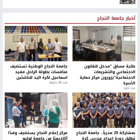
أخبار جامعة النجاح
طلبة مساق "مدخل للقانون
جامعة النجاح الوطنية تستضيف
الاجتماعي والتشريعات
منافسات بطولة الراحل مفيد
الاجتماعية"يزورون مركز حماية
اسماعيل لكرة اليد للناشئين
الأسرة
منذ 48 دقيقة
منذ ثانية
بمشاركة 25 مدرباً.. جامعة النجاح
مركز إعلام النجاح يستضيف وفدًا
تطلق دورة إعداد مدربي كرة
أكاديميًا من جامعة لوليو