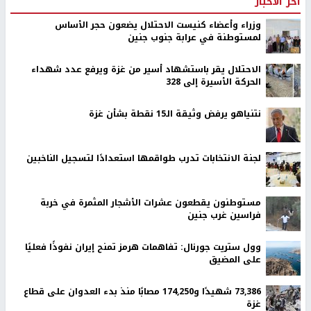
اخر الأخبار
وزراء وأعضاء كنيست الاحتلال يضعون حجر الأساس
لمستوطنة في عرابة جنوب جنين
الاحتلال يقر باستشهاد أسير من غزة ويرفع عدد شهداء
الحركة الأسيرة إلى 328
نتنياهو يرفض وثيقة الـ15 نقطة بشأن غزة
لجنة الانتخابات تدرب طواقمها استعدادًا لتسجيل الناخبين
مستوطنون يقطعون عشرات الأشجار المثمرة في خربة
فراسين غرب جنين
وول ستريت جورنال: تفاهمات هرمز تمنح إيران نفوذًا فعليًا
على المضيق
73,386 شهيدًا و174,250 مصابًا منذ بدء العدوان على قطاع
غزة