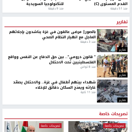
القدم المستوى (C)
للتكنولوجيا السويدية
منذ 51 دقيقة
منذ 9 دقيقة
تقارير
بالصور| مرضى عالقون في غزة يناشدون بإجلائهم
العاجل مع انهيار النظام الصحي
منذ 3 دقيقة
تقارير
" قانون درومي".. بين حق الدفاع عن النفس وواقع
الفلسطينيين تحت الاحتلال
منذ 8 ثواني
تقارير
شهداء بينهم أطفال في غزة.. والاحتلال يصعّد
غاراته ويمنح السكان دقائق للإخلاء
منذ 11 ثانية
تقارير
تصريحات خاصة
تصريحات خاصة
تصريحات خاصة