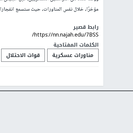
مؤخرًا، خلال نفس المناورات، حيث ستسمع انفجار
رابط قصير
https://nn.najah.edu/7BSS/
الكلمات المفتاحية
مناورات عسكرية
قوات الاحتلال
فلسطينيات
فلسطينيو 48
تقارير
أخبار جامعة 