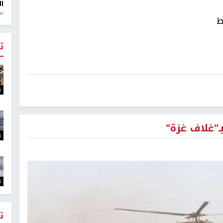
ال
منذ 1
ط
ت
ت
ـ"غلاف غزة"
ت
ت
ت