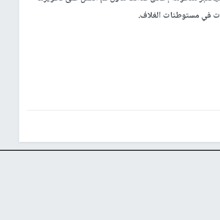
ات في مستوطنات الغلاف.
شؤون إسرائيلية
عربي ودولي
إشترك بالنشرة الإخبارية
البريد الإلكتروني
النجاح