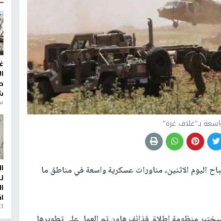
غ
ا
ط
ش
منذ 6
اسعة بـ"غلاف غزة"
ا
اح اليوم الاثنين، مناورات عسكرية واسعة في مناطق ما
ل
ا
ا
3 أيام، 23 ساعة ago
سيختبر منظومة إطلاق قذائف هاون تم العمل على تطويرها