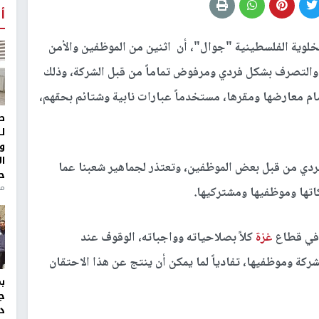
أ
لوية الفلسطينية "جوال"، أن اثنين من الموظفين والأمن
، والتصرف بشكل فردي ومرفوض تماماً من قبل الشركة، وذلك
ام معارضها ومقرها، مستخدماً عبارات نابية وشتائم بحقهم،
ط
ل
و
ا
فردي من قبل بعض الموظفين، وتعتذر لجماهير شعبنا عما
ح
منذ 
اتها وموظفيها ومشتركيها.
 في قطاع
غزة
كلاً بصلاحياته وواجباته، الوقوف عند
كة وموظفيها، تفادياً لما يمكن أن ينتج عن هذا الاحتقان
ج
د