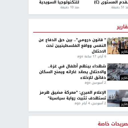
قدم المستوى (C)
للتكنولوجيا السويدية
5 دقيقة
منذ 10 دقيقة
قارير
" قانون درومي".. بين حق الدفاع عن
النفس وواقع الفلسطينيين تحت
الاحتلال
قارير
6 أيام، 17 ساعة ago
شهداء بينهم أطفال في غزة..
والاحتلال يصعّد غاراته ويمنح السكان
دقائق للإخلاء
قارير
2 أسبوعين ago
الإعلام العبري: "معركة مضيق هرمز
تستهدف تثبيت رواية سياسية"
2 أسبوعين، 4 أيام ago
قارير
صريحات خاصة