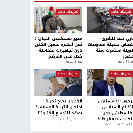
تصريحات خاصة
تصريحات خاصة
ازي حمد للشرق:
مدير مستشفى النجاح: :
لاتفاق حصيلة مفاوضات
نقل أجهزة غسيل الكلى
ويلة استمرت ستة
دون تجهيزات متكاملة
هور
خطر على المرضى
1 ثانية
منذ 2 ساعة
تصريحات خاصة
تصريحات خاصة
لرجوب: لا مستقبل
الخضور: نجاح تجربة
لنظام السياسي
امتحان التربية الإسلامية
لفلسطيني دون
يمهد للتوسع إلكترونيًا
نتخابات ديمقراطية
3 أسابيع، 1 يوم ago