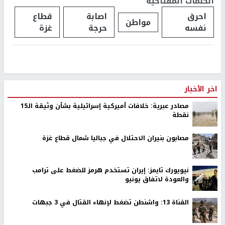
الكلمات المفتاحية
احرق
اصابة
قطاع
مواطن
نفسه
حرجة
غزة
اخر الأخبار
مصادر عبرية: خلافات أميركية إسرائيلية بشأن وثيقة الـ15
نقطة
مصابون بنيران الاحتلال في جباليا شمال قطاع غزة
نيويورك تايمز: إيران تستخدم هرمز للضغط على ترامب
والعودة لاتفاق يونيو
القناة 13: واشنطن تضغط لإنهاء القتال في 3 جبهات