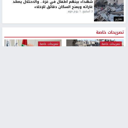
شهداء بينهم أطفال في غزة.. والاحتلال يصعّد
غاراته ويمنح السكان دقائق للإخلاء
3 أسابيع، 1 يوم ago
تقارير
تصريحات خاصة
تصريحات خاصة
تصريحات خاصة
غازي حمد للشرق: الاتفاق حصيلة
مدير مستشفى النجاح: : نقل
مفاوضات طويلة استمرت ستة
أجهزة غسيل الكلى دون تجهيزات
شهور
متكاملة خطر على المرضى
1 اسبوع.، 2 يومان ago
منذ 2 ساعة
تصريحات خاصة
تصريحات خاصة