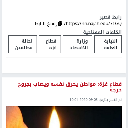
رابط قصير
https://nn.najah.edu/71GQ/
إنسخ الرابط
الكلمات المفتاحية
النيابة
وزارة
قطاع
احالة
العامة
الاقتصاد
غزة
مخالفين
قطاع غزة: مواطن يحرق نفسه ويصاب بجروح
حرجة
تم النشر بتاريخ:
2020-09-03 10:01