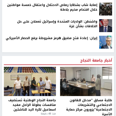
إصابة شاب بشظايا رصاص الاحتلال واعتقال خمسة مواطنين
خلال اقتحام مخيم بلاطة
واشنطن: الولايات المتحدة وإسرائيل تعملان على حل
الخلافات بشأن غزة
إيران: إعادة فتح مضيق هرمز مشروطة برفع الحصار الأميركي
أخبار جامعة النجاح
طلبة مساق "مدخل للقانون
جامعة النجاح الوطنية تستضيف
الاجتماعي والتشريعات
منافسات بطولة الراحل مفيد
الاجتماعية"يزورون مركز حماية
اسماعيل لكرة اليد للناشئين
الأسرة
منذ 48 دقيقة