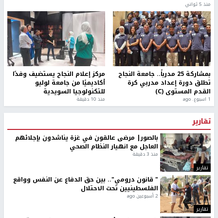
منذ 5 ثواني
بمشاركة 25 مدرباً.. جامعة النجاح
مركز إعلام النجاح يستضيف وفدًا
تطلق دورة إعداد مدربي كرة
أكاديميًا من جامعة لوليو
القدم المستوى (C)
للتكنولوجيا السويدية
1 اسبوع. ago
منذ 10 دقيقة
تقارير
بالصور| مرضى عالقون في غزة يناشدون بإجلائهم
العاجل مع انهيار النظام الصحي
منذ 3 دقيقة
تقارير
" قانون درومي".. بين حق الدفاع عن النفس وواقع
الفلسطينيين تحت الاحتلال
2 أسبوعين ago
تقارير