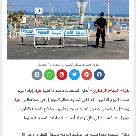
غزة: تمديد حظر التجوال لمدة 48 ساعة
غزة -
النجاح الإخباري -
أعلن المتحدث باسم داخلية
غزة
، إياد البزم،
مساء اليوم الاثنين، أنه تقرر تمديد حظر التجوال في محافظتي
غزة
وشمال
غزة
حتى صدور تعليمات جديدة، وستخضع المحافظتان
لإجراءات مُشددة في ظل ازدياد أعداد الإصابات المسجلة فيهما.
وقال: يُسمح للمواطنين في مخيم البريج وسط القطاع، وحي تل