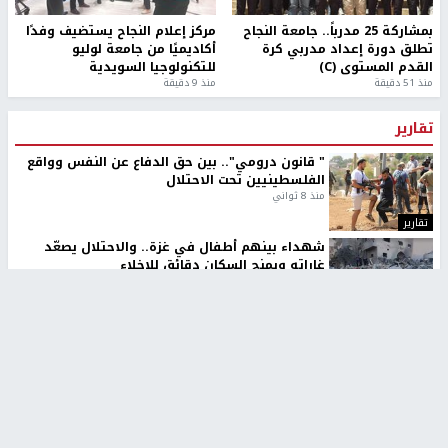
بمشاركة 25 مدرباً.. جامعة النجاح
مركز إعلام النجاح يستضيف وفدًا
تطلق دورة إعداد مدربي كرة
أكاديميًا من جامعة لوليو
القدم المستوى (C)
للتكنولوجيا السويدية
منذ 51 دقيقة
منذ 9 دقيقة
تقارير
" قانون درومي".. بين حق الدفاع عن النفس وواقع
الفلسطينيين تحت الاحتلال
منذ 8 ثواني
تقارير
شهداء بينهم أطفال في غزة.. والاحتلال يصعّد
غاراته ويمنح السكان دقائق للإخلاء
منذ 11 ثانية
تقارير
الإعلام العبري: "معركة مضيق هرمز تستهدف تثبيت
رواية سياسية"
منذ 9 ثواني
تقارير
تصريحات خاصة