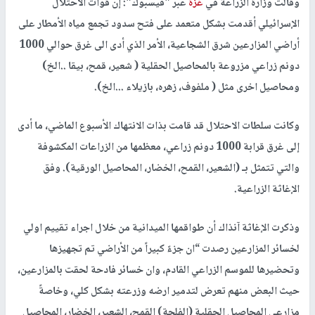
وقالت وزارة الزراعة في
غزة
عبر "فيسبوك": إن قوات الاحتلال
الإسرائيلي أقدمت بشكل متعمد على فتح سدود تجمع مياه الأمطار على
أراضي المزارعين شرق الشجاعية، الأمر الذي أدى الى غرق حوالي 1000
دونم زراعي مزروعة بالمحاصيل الحقلية ( شعير، قمح، بيقا ..الخ)
ومحاصيل اخرى مثل ( ملفوف، زهره، بازيلاء ...الخ).
وكانت سلطات الاحتلال قد قامت بذات الانتهاك الأسبوع الماضي، ما أدى
إلى غرق قرابة 1000 دونم زراعي، معظمها من الزراعات المكشوفة
والتي تتمثل بـ (الشعير، القمح، الخضار، المحاصيل الورقية). وفق
الإغاثة الزراعية.
وذكرت الإغاثة آنذاك أن طواقمها الميدانية من خلال اجراء تقييم اولي
لخسائر المزارعين رصدت “ان جزءً كبيراً من الأراضي تم تجهيزها
وتحضيرها للموسم الزراعي القادم، وان خسائر فادحة لحقت بالمزارعين،
حيث البعض منهم تعرض لتدمير ارضه وزرعته بشكل كلي، وخاصةً
مزارعي المحاصيل الحقلية (الفلحة) القمح، الشعير، الخضار، المحاصيل