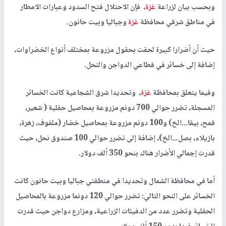
وبحسب بيان لزراعة
غزة
، فإن الاحتلال فتح السدود وعبارات الامطار
في مناطق شرقي محافظة
غزة
وجباليا وبيت حانون.
حيث أن أضرارا كبيرة لحقت بحقول مزروعة بمختلف أنواع الخضراوات،
إضافة إلى خسائر في قطاعي الدواجن والنحل.
وفيما يتعلق بمحافظة
غزة
، وتحديدا شرق الشجاعية كانت الخسائر
المسجلة، تضرر حوالي 700 دونم مزروعة بمحاصيل حقلية ( شعير،
قمح، بيقا...الخ) و100 دونم مزروعة بمحاصيل خضار (ملفوف، زهرة،
بازيلاء، بصل...الخ)، إضافة إلى تضرر حوالي 100 صندوق نحل، حيث
قدرت إجمالي الأضرار هناك بنحو 350 ألف دولار.
أما في محافظة الشمال وتحديدا في منطقتي جباليا وبيت حانون كانت
الخسائر على النحو التالي: تضرر حوالي 120 دونما مزروعة بالمحاصيل
الحقلية وتضرر عدد من الدفيئات الزراعية، ومزارع دواجن حيث قدرت