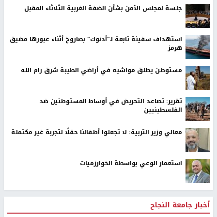
جلسة لمجلس الأمن بشأن الضفة الغربية الثلاثاء المقبل
استهداف سفينة تابعة لـ"أدنوك" بصاروخ أثناء عبورها مضيق
هرمز
مستوطن يطلق مواشيه في أراضي الطيبة شرق رام الله
تقرير: تصاعد التحريض في أوساط المستوطنين ضد
الفلسطينيين
معالي وزير التربية: لا تجعلوا أطفالنا حقلًا لتجربة غير مكتملة
استعمار الوعي بواسطة الخوارزميات
أخبار جامعة النجاح