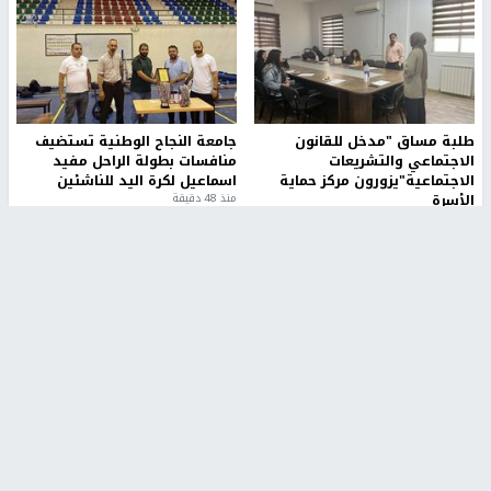
طلبة مساق "مدخل للقانون
جامعة النجاح الوطنية تستضيف
الاجتماعي والتشريعات
منافسات بطولة الراحل مفيد
الاجتماعية"يزورون مركز حماية
اسماعيل لكرة اليد للناشئين
الأسرة
منذ 48 دقيقة
منذ ثانية
بمشاركة 25 مدرباً.. جامعة النجاح
مركز إعلام النجاح يستضيف وفدًا
تطلق دورة إعداد مدربي كرة
أكاديميًا من جامعة لوليو
القدم المستوى (C)
للتكنولوجيا السويدية
منذ 51 دقيقة
منذ 9 دقيقة
تقارير