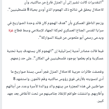
"التقديرات كانت تشير إلى أن المنزل فارغ من ساكنيه، وأن
الاحتلال يحقق في نتائج ذلك الهجوم الذي أودى بحياة 8 فلسطينيين".
وزعم الناطق العسكري بأن "هدف الهجوم كان قائد وحدة الصواريخ في
سرايا القدس الجناح العسكري لحركة الجهاد الإسلامي وسط قطاع
غزة
ويدعى رسمي أبو ملحوس من قبيلة السواركة".
فيما قالت مصادر أمنية إسرائيلية إن "الهجوم كان يستهدف بنية تحتية
عسكرية ولم يعلموا بوجود فلسطينيين في المكان". على حد زعمهم.
وقصفت طائرات حربية للاحتلال المنزل فجر أمس، بستة صواريخ ما
أدى لتسويته بالأرض فوق رؤوس ساكنيه وهُم نائمون. واستشهد 8
مواطنين في هذه المجزرة من بينهم والد ووالدة الأسرة وعدد من أبنائهم
وأقاربهم. وانتشلت طواقم الإنقاذ جثامينهم من تحت الأنقاض بعد جهد
كبير.