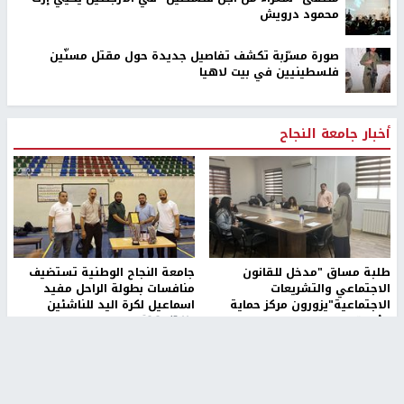
محمود درويش
صورة مسرّبة تكشف تفاصيل جديدة حول مقتل مسنّين
فلسطينيين في بيت لاهيا
أخبار جامعة النجاح
طلبة مساق "مدخل للقانون
جامعة النجاح الوطنية تستضيف
الاجتماعي والتشريعات
منافسات بطولة الراحل مفيد
الاجتماعية"يزورون مركز حماية
اسماعيل لكرة اليد للناشئين
الأسرة
منذ 48 دقيقة
منذ ثانية