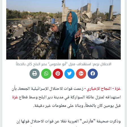
الاحتلال يزعم: استهداف منزل "أبو ملحوس" بدير البلح كان بالخطأ
غزة -
النجاح الإخباري -
زعمت قوات الاحتلال الإسرائيلية الجمعة، بأن
استهدافه لمنزل عائلة السواركة في مدينة دير البلح وسط قطاع
غزة
قبل يومين كان بالخطأ، وبناءً على معلومات غير دقيقة.
وذكرت صحيفة "هآرتس" العبرية نقلا عن قوات الاحتلال قولها إن