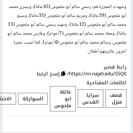
وشهداء المجزرة هم: رسمي سالم أبو ملحوس (45عامًا)، ويسرى محمد
أبو ملحوس (39عامًا)، ومريم سالم أبو ملحوس (35عامًا)، وسيم
محمد سالم أبو ملحوس (12عامًا)، ومهند رسمي سالم أبو ملحوس (13
عامًا)، ومعاذ محمد سالم أبو ملحوس (7أعوام)، وفارس محمد سالم أبو
ملحوس، وسالم محمد سالم أبو ملحوس (4أعوام). كما أصيب عشرة
آخرون غالبيتهم أطفال.
رابط قصير
https://nn.najah.edu/5SQ0/
إنسخ الرابط
الكلمات المفتاحية
عائلة
قصف
سرايا
ابو
السواركة
الاحتل
منزل
القدس
ملحوس