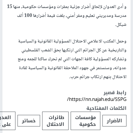
و أدى العدوان لإلحاق أضرار جزئية بمقرات ومؤسسات حكومية، منها 15
مدرسة ومديريتي تعليم ومقر أمني، بلغت قيمة أضرارها 100 ألف
شيكل.
وحمل المكتب الاعلامي الاحتلال المسؤولية القانونية والسياسية
والتاريخية عن كل الجرائم التي ارتكبها بحق الشعب الفلسطيني
وتشاركه المسؤولية كافة الجهات التي لم تحرك ساكنا للجمه ومنع
عدوانه، وسنستمر في جهود الملاحقة القانونية والسياسية لقادة
الاحتلال بتهم ارتكاب جرائم حرب.
رابط قصير
https://nn.najah.edu/5SPG/
الكلمات المفتاحية
مؤسسات
طائرات
العدو
الأضرار
خسائر
حكومية
الاحتلال
على غ