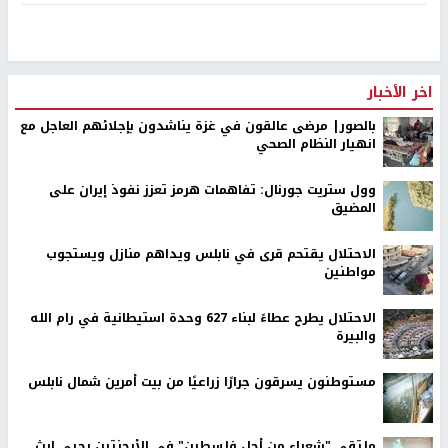
اخر الأخبار
بالصور| مرضى عالقون في غزة يناشدون بإجلائهم العاجل مع
انهيار النظام الصحي
وول ستريت جورنال: تفاهمات هرمز تعزز نفوذ إيران على
المضيق
الاحتلال يقتحم قرى في نابلس ويداهم منازل ويستجوب
مواطنين
الاحتلال يطرح عطاءً لبناء 627 وحدة استيطانية في رام الله
والبيرة
مستوطنون يسرقون جرارًا زراعيًا من بيت أمرين شمال نابلس
ملتقى "شعراء من أجل فلسطين" في الأرجنتين يحيي إرث