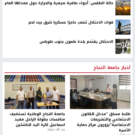
حالة الطقس: أجواء صافية صيفية والحرارة حول معدلها العام
قوات الاحتلال تنصب حاجزا عسكريا شرق بيت لحم
الاحتلال يقتحم بلدة طمون جنوب طوباس
أخبار جامعة النجاح
طلبة مساق "مدخل للقانون
جامعة النجاح الوطنية تستضيف
الاجتماعي والتشريعات
منافسات بطولة الراحل مفيد
الاجتماعية"يزورون مركز حماية
اسماعيل لكرة اليد للناشئين
الأسرة
منذ 48 دقيقة
منذ ثانية