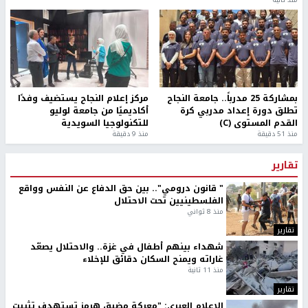
بمشاركة 25 مدرباً.. جامعة النجاح
مركز إعلام النجاح يستضيف وفدًا
تطلق دورة إعداد مدربي كرة
أكاديميًا من جامعة لوليو
القدم المستوى (C)
للتكنولوجيا السويدية
منذ 51 دقيقة
منذ 9 دقيقة
تقارير
" قانون درومي".. بين حق الدفاع عن النفس وواقع
الفلسطينيين تحت الاحتلال
منذ 8 ثواني
تقارير
شهداء بينهم أطفال في غزة.. والاحتلال يصعّد
غاراته ويمنح السكان دقائق للإخلاء
منذ 11 ثانية
تقارير
الإعلام العبري: "معركة مضيق هرمز تستهدف تثبيت