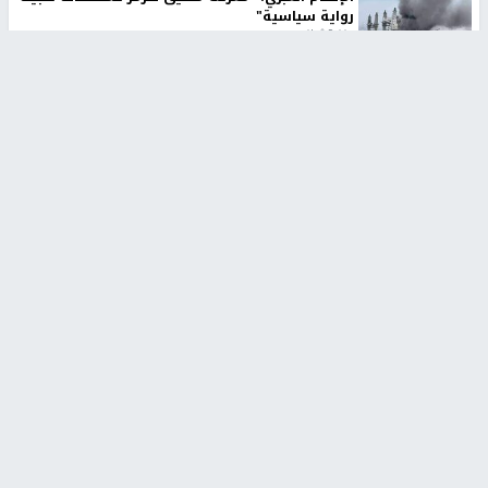
رواية سياسية"
منذ 9 ثواني
تقارير
تصريحات خاصة
تصريحات خاصة
تصريحات خاصة
غازي حمد للشرق: الاتفاق حصيلة
مدير مستشفى النجاح: : نقل
مفاوضات طويلة استمرت ستة
أجهزة غسيل الكلى دون تجهيزات
شهور
متكاملة خطر على المرضى
منذ 12 ثانية
منذ 2 ساعة
تصريحات خاصة
تصريحات خاصة