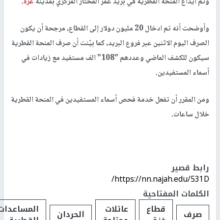
وتم ايداع المنحة القطرية في بريد عمر المختار المركزي بمدينة
غزة
.
وأوضحت أنه تم ادخال 20 مليون دولار إلى القطاع، مرجحة أن يكون
الصرف اليوم الاثنين عبر فروع البريد، كما بيًنت أن صرف المنحة القطرية
سيكون للكشف الماضي وعددهم "108" الف مستفيد مع زيادات في
أسماء المستفيدين.
ومن المقرر أن تفعل خدمة فحص أسماء المستفيدين في المنحة القطرية
خلال ساعات.
رابط قصير
https://nn.najah.edu/531D/
الكلمات المفتاحية
قطاع
عائلات
المساعدات
صرف
الحردان