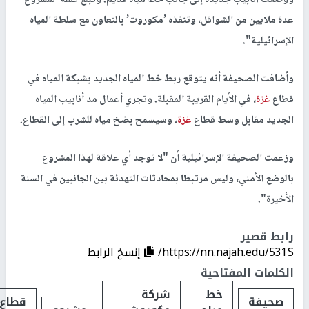
عدة ملايين من الشواقل، وتنفذه ’مكوروت’ بالتعاون مع سلطة المياه
الإسرائيلية".
وأضافت الصحيفة أنه يتوقع ربط خط المياه الجديد بشبكة المياه في
قطاع
غزة
، في الأيام القريبة المقبلة. وتجري أعمال مد أنابيب المياه
الجديد مقابل وسط قطاع
غزة
، وسيسمح بضخ مياه للشرب إلى القطاع.
وزعمت الصحيفة الإسرائيلية أن "لا توجد أي علاقة لهذا المشروع
بالوضع الأمني، وليس مرتبطا بمحادثات التهدئة بين الجانبين في السنة
الأخيرة".
رابط قصير
https://nn.najah.edu/531S/
إنسخ الرابط
الكلمات المفتاحية
خط
شركة
صحيفة
قطاع