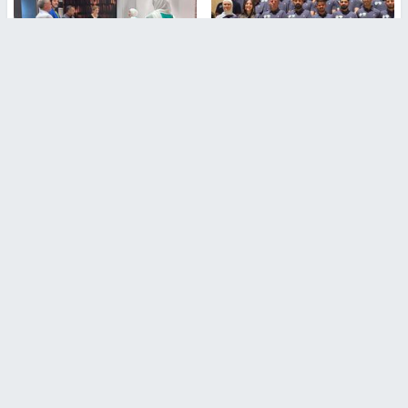
بمشاركة 25 مدرباً.. جامعة النجاح
مركز إعلام النجاح يستضيف وفدًا
تطلق دورة إعداد مدربي كرة
أكاديميًا من جامعة لوليو
القدم المستوى (C)
للتكنولوجيا السويدية
منذ 51 دقيقة
منذ 9 دقيقة
تقارير
" قانون درومي".. بين حق الدفاع عن النفس وواقع
الفلسطينيين تحت الاحتلال
منذ 8 ثواني
تقارير
شهداء بينهم أطفال في غزة.. والاحتلال يصعّد
غاراته ويمنح السكان دقائق للإخلاء
منذ 11 ثانية
تقارير
الإعلام العبري: "معركة مضيق هرمز تستهدف تثبيت
رواية سياسية"
منذ 9 ثواني