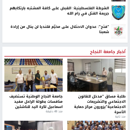
الشرطة الفلسطينية: القبض على كافة المشتبه بارتكابهم
جريمة القتل في رام الله
"فتح": عدوان الاحتلال على مخيّم قلنديا لن ينال من إرادة
شعبنا
أخبار جامعة النجاح
طلبة مساق "مدخل للقانون
جامعة النجاح الوطنية تستضيف
الاجتماعي والتشريعات
منافسات بطولة الراحل مفيد
الاجتماعية"يزورون مركز حماية
اسماعيل لكرة اليد للناشئين
الأسرة
منذ 48 دقيقة
منذ ثانية