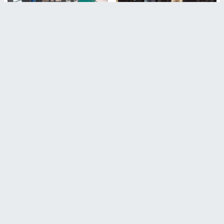
بمشاركة 25 مدرباً.. جامعة النجاح
مركز إعلام النجاح يستضيف وفدًا
تطلق دورة إعداد مدربي كرة
أكاديميًا من جامعة لوليو
القدم المستوى (C)
للتكنولوجيا السويدية
منذ 51 دقيقة
منذ 10 دقيقة
تقارير
" قانون درومي".. بين حق الدفاع عن النفس وواقع
الفلسطينيين تحت الاحتلال
6 أيام، 17 ساعة ago
تقارير
شهداء بينهم أطفال في غزة.. والاحتلال يصعّد
غاراته ويمنح السكان دقائق للإخلاء
2 أسبوعين ago
تقارير
الإعلام العبري: "معركة مضيق هرمز تستهدف تثبيت
رواية سياسية"
2 أسبوعين، 4 أيام ago
تقارير