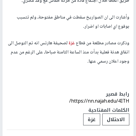
طريق الخطأ خلال اجتماع قادة من حركة حماس مع وفد مصري.
وأشارت الى ان الصواريخ سقطت في مناطق مفتوحة، ولم تتسبب
بوقوع اي اصابات او اضرار.
وذكرت مصادر مطلعة من قطاع
غزة
لصحيفة هارتس انه تم التوصل الى
اتفاق هدنة فعلية بدأت منذ الساعة الثامنة صباحا، على الرغم من عدم
وجود اعلان رسمي عنها.
رابط قصير
https://nn.najah.edu/4ITH/
الكلمات المفتاحية
الاحتلال
غزة