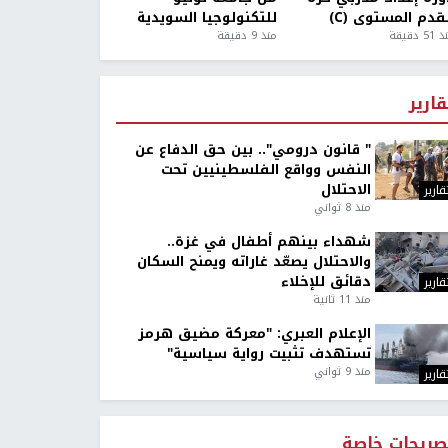
قدم المستوى (C)
للتكنولوجيا السويدية
5 دقيقة
منذ 9 دقيقة
قارير
" قانون درومي".. بين حق الدفاع عن
النفس وواقع الفلسطينيين تحت
الاحتلال
قارير
منذ 8 ثواني
شهداء بينهم أطفال في غزة..
والاحتلال يصعّد غاراته ويمنح السكان
دقائق للإخلاء
قارير
منذ 11 ثانية
الإعلام العبري: "معركة مضيق هرمز
تستهدف تثبيت رواية سياسية"
منذ 9 ثواني
قارير
صريحات خاصة