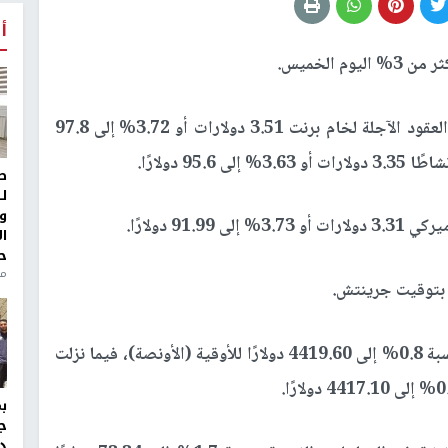
أ
وم الخميس
.
وبحلول الساعة 03:44 بتوقيت غرينتش، ارتفعت العقود الآجلة لخام برنت 3.51 دولارات أو 3.72% إلى 97.8
95 دولارًا
.
ط
ل
و
91 دولارًا
.
ا
ح
من
.
إلى ذلك، هبط سعر الذهب في المعاملات الفورية بنسبة 0.8% إلى 4419.60 دولارًا للأوقية (الأونصة)، فيما نزلت
.
ج
د