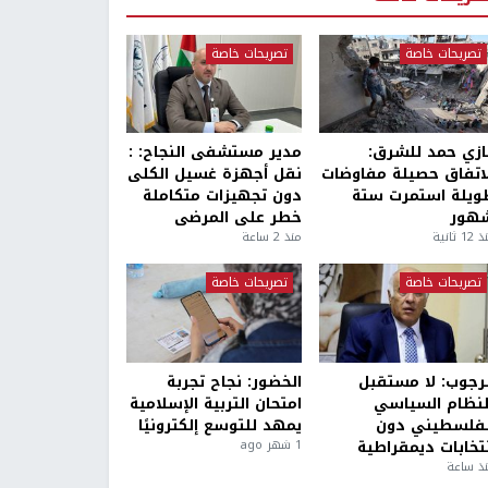
تصريحات خاصة
تصريحات خاصة
ازي حمد للشرق:
مدير مستشفى النجاح: :
لاتفاق حصيلة مفاوضات
نقل أجهزة غسيل الكلى
ويلة استمرت ستة
دون تجهيزات متكاملة
هور
خطر على المرضى
1 ثانية
منذ 2 ساعة
تصريحات خاصة
تصريحات خاصة
لرجوب: لا مستقبل
الخضور: نجاح تجربة
لنظام السياسي
امتحان التربية الإسلامية
لفلسطيني دون
يمهد للتوسع إلكترونيًا
نتخابات ديمقراطية
1 شهر ago
ذ ساعة