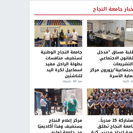
خبار جامعة النجاح
لبة مساق "مدخل
جامعة النجاح الوطنية
لقانون الاجتماعي
تستضيف منافسات
التشريعات
بطولة الراحل مفيد
لاجتماعية"يزورون مركز
اسماعيل لكرة اليد
ماية الأسرة
للناشئين
ذ ثانية
منذ 48 دقيقة
بمشاركة 25 مدرباً..
مركز إعلام النجاح
امعة النجاح تطلق
يستضيف وفدًا أكاديميًا
ورة إعداد مدربي كرة
من جامعة لوليو