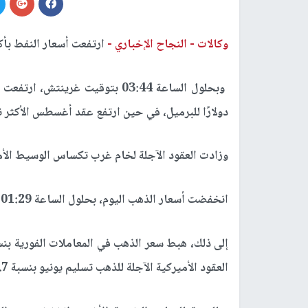
وكالات -
النجاح الإخباري -
ارتفعت أسعار النفط بأكثر من 3% الي
دولارًا للبرميل، ​في حين ارتفع عقد أغسطس الأكثر نشاطًا ‌3.35 دولارات أو 3.63% إلى .6
وزادت العقود الآجلة لخام غرب تكساس الوسيط الأميركي 3.31 دولارات أو 3.73% إلى .99
انخفضت أسعار الذهب اليوم، بحلول الساعة 01:29 بتوقيت جرينتش
العقود الأميركية الآجلة للذهب تسليم يونيو بنسبة 0.7% إلى 4417.10 دولارًا