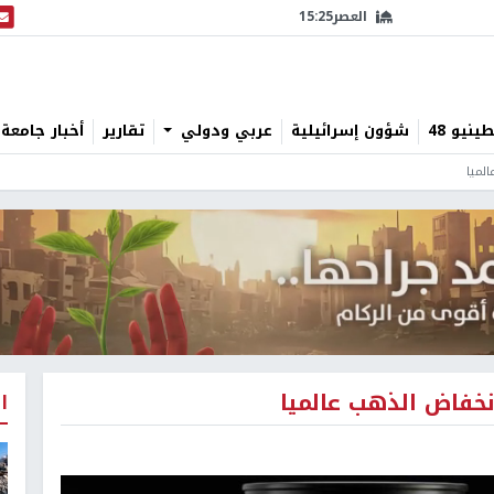
العصر
15:25
البث
نيو 48
شؤون إسرائيلية
عربي ودولي
تقارير
أخبار جامعة 
ا