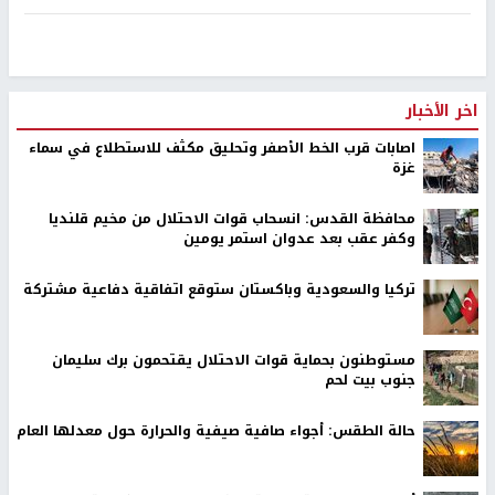
اخر الأخبار
اصابات قرب الخط الأصفر وتحليق مكثف للاستطلاع في سماء
غزة
محافظة القدس: انسحاب قوات الاحتلال من مخيم قلنديا
وكفر عقب بعد عدوان استمر يومين
تركيا والسعودية وباكستان ستوقع اتفاقية دفاعية مشتركة
مستوطنون بحماية قوات الاحتلال يقتحمون برك سليمان
جنوب بيت لحم
حالة الطقس: أجواء صافية صيفية والحرارة حول معدلها العام