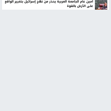
أمين عام الجامعة العربية يحذر من نهج إسرائيل بتغيير الواقع
على الأرض بالقوة
الرئاسة تدين الهجمات الصاروخية على المملكة العربية
السعودية والجمهورية اليمنية
أخبار جامعة النجاح
طلبة مساق "مدخل للقانون
جامعة النجاح الوطنية تستضيف
الاجتماعي والتشريعات
منافسات بطولة الراحل مفيد
الاجتماعية"يزورون مركز حماية
اسماعيل لكرة اليد للناشئين
الأسرة
منذ 48 دقيقة
منذ ثانية