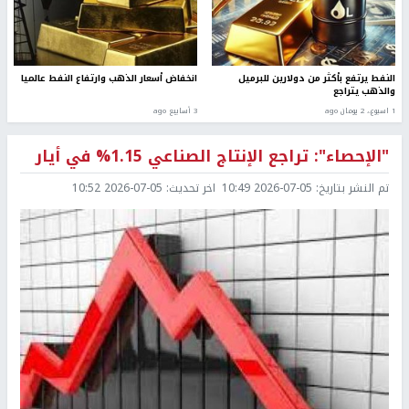
‌النفط يرتفع بأكثر من دولارين للبرميل
انخفاض أسعار الذهب وارتفاع النفط عالميا
والذهب يتراجع
1 اسبوع.، 2 يومان ago
3 أسابيع ago
"الإحصاء": تراجع الإنتاج الصناعي 1.15% في أيار
تم النشر بتاريخ:
2026-07-05 10:49
اخر تحديث:
2026-07-05 10:52