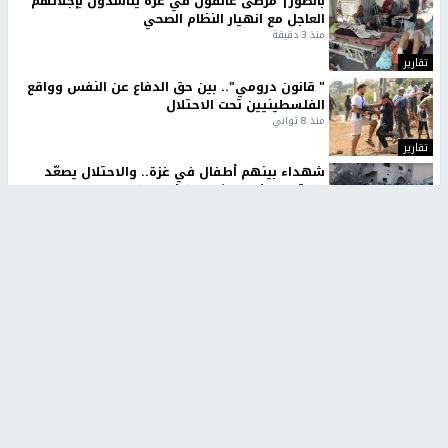
بالصور| مرضى عالقون في غزة يناشدون بإجلائهم
العاجل مع انهيار النظام الصحي
منذ 3 دقيقة
تقارير
" قانون درومي".. بين حق الدفاع عن النفس وواقع
الفلسطينيين تحت الاحتلال
منذ 8 ثواني
تقارير
شهداء بينهم أطفال في غزة.. والاحتلال يصعّد
غاراته ويمنح السكان دقائق للإخلاء
منذ 11 ثانية
تقارير
تصريحات خاصة
تصريحات خاصة
تصريحات خاصة
غازي حمد للشرق: الاتفاق حصيلة
مدير مستشفى النجاح: : نقل