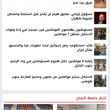
شرق بيت لحم
مسؤول إيراني: مضيق هرمز لن يُفتح قبل استجابة واشنطن
لشروط طهران
مستوطنون يهاجمون المواطنين قرب مسجد في إذنا وقوات
الاحتلال تعتقل 7 مواطنين
قائد «سنتكوم» يصل إسرائيل لبحث تطورات غزة والتنسيق
بشأن إيران
إصابة 6 مواطنين خلال هجوم لمستوطنين في واد الرخيم
جنوب الخليل
الاحتلال يحتجز مواطنين من طمون ومخيم الفارعة جنوب
طوباس
أخبار جامعة النجاح