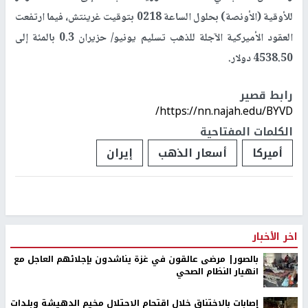
للأوقية (الأونصة) بحلول الساعة 0218 بتوقيت غرينتش، فيما ارتفعت
العقود الأميركية الآجلة ​للذهب تسليم يونيو/ حزيران 0.3 بالمئة إلى
4538.50 ​دولار.
رابط قصير
https://nn.najah.edu/BYVD/
الكلمات المفتاحية
أميركا
أسعار الذهب
إيران
اخر الأخبار
بالصور| مرضى عالقون في غزة يناشدون بإجلائهم العاجل مع
انهيار النظام الصحي
إصابات بالاختناق خلال اقتحام الاحتلال مخيم الدهيشة وبلدات