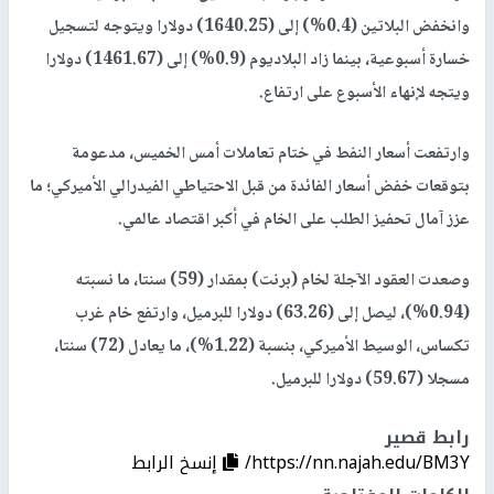
وانخفض البلاتين (0.4%) إلى (1640.25) دولارا ويتوجه لتسجيل
خسارة أسبوعية، بينما زاد البلاديوم (0.9%) إلى (1461.67) دولارا
ويتجه لإنهاء الأسبوع على ارتفاع.
وارتفعت أسعار النفط في ختام تعاملات أمس الخميس، مدعومة
بتوقعات خفض أسعار الفائدة من قبل الاحتياطي الفيدرالي الأميركي؛ ما
عزز آمال تحفيز الطلب على الخام في أكبر اقتصاد عالمي.
وصعدت العقود الآجلة لخام (برنت) بمقدار (59) سنتا، ما نسبته
(0.94%)، ليصل إلى (63.26) دولارا للبرميل، وارتفع خام غرب
تكساس، الوسيط الأميركي، بنسبة (1.22%)، ما يعادل (72) سنتا،
مسجلا (59.67) دولارا للبرميل.
رابط قصير
https://nn.najah.edu/BM3Y/
إنسخ الرابط