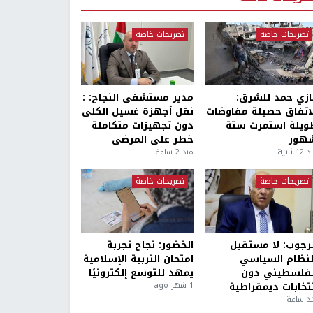
تصريحات خاصة
تصريحات خاصة
ازي حمد للشرق:
مدير مستشفى النجاح: :
لاتفاق حصيلة مفاوضات
نقل أجهزة غسيل الكلى
ويلة استمرت ستة
دون تجهيزات متكاملة
هور
خطر على المرضى
1 ثانية
منذ 2 ساعة
تصريحات خاصة
تصريحات خاصة
لرجوب: لا مستقبل
الخضور: نجاح تجربة
لنظام السياسي
امتحان التربية الإسلامية
لفلسطيني دون
يمهد للتوسع إلكترونيًا
نتخابات ديمقراطية
1 شهر ago
ذ ساعة