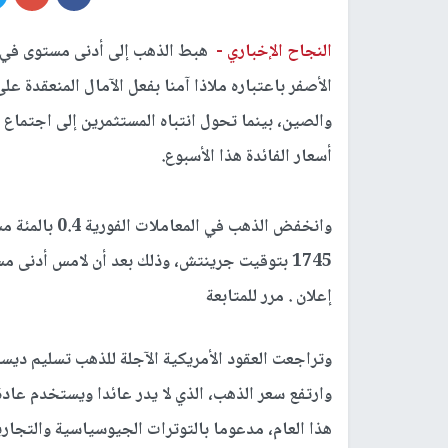
النجاح الإخباري -
هبط الذهب إلى أدنى مستوى في ثلا
الأصفر باعتباره ملاذا آمنا بفعل الآمال المنعقدة ع
والصين، بينما تحول انتباه المستثمرين إلى اجتماع
أسعار الفائدة هذا الأسبوع.
1745 بتوقيت جرينتش، وذلك بعد أن لامس أدنى مستوى له منذ السادس من أكتوبر تشرين الأول.
إعلان . مرر للمتابعة
وتراجعت العقود الأمريكية الآجلة للذهب تسليم ديسمبر كانون الأول 0.9 بالمئة إل
هذا العام، مدعوما بالتوترات الجيوسياسية والتجاري