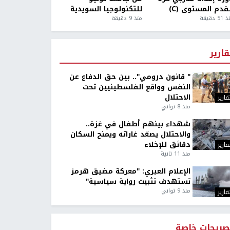
قدم المستوى (C)
للتكنولوجيا السويدية
5 دقيقة
منذ 9 دقيقة
قارير
" قانون درومي".. بين حق الدفاع عن
النفس وواقع الفلسطينيين تحت
الاحتلال
قارير
منذ 8 ثواني
شهداء بينهم أطفال في غزة..
والاحتلال يصعّد غاراته ويمنح السكان
دقائق للإخلاء
قارير
منذ 11 ثانية
الإعلام العبري: "معركة مضيق هرمز
تستهدف تثبيت رواية سياسية"
منذ 9 ثواني
قارير
صريحات خاصة