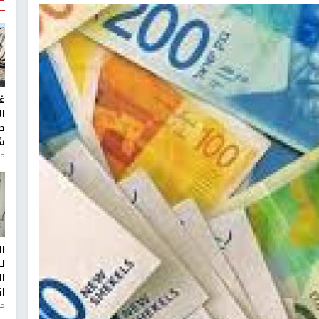
غ
ا
ط
ش
منذ 2
ا
ل
ا
ا
من