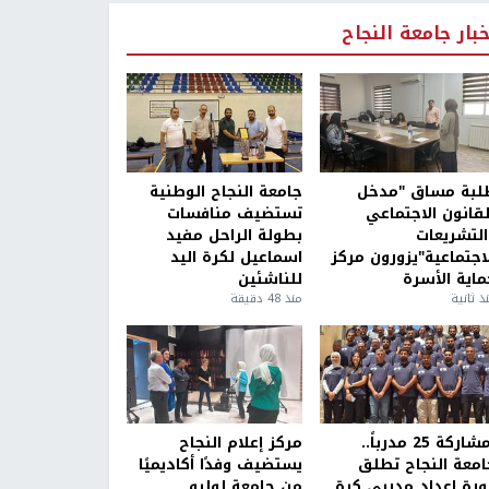
خبار جامعة النجاح
لبة مساق "مدخل
جامعة النجاح الوطنية
لقانون الاجتماعي
تستضيف منافسات
التشريعات
بطولة الراحل مفيد
لاجتماعية"يزورون مركز
اسماعيل لكرة اليد
ماية الأسرة
للناشئين
ذ ثانية
منذ 48 دقيقة
بمشاركة 25 مدرباً..
مركز إعلام النجاح
امعة النجاح تطلق
يستضيف وفدًا أكاديميًا
ورة إعداد مدربي كرة
من جامعة لوليو