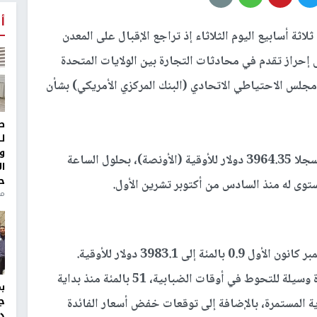
أ
ثة أسابيع اليوم الثلاثاء إذ تراجع الإقبال على المعدن
لى إحراز تقدم في محادثات التجارة بين الولايات المتحدة
 مجلس الاحتياطي الاتحادي (البنك المركزي الأمريكي) بشأن
ط
ل
و
وانخفض الذهب في المعاملات الفورية 0.4 بالمئة مسجلا 3964.35 دولار للأوقية (الأونصة)، بحلول الساعة
ا
ح
من
ى 3983.1 دولار للأوقية.
وارتفع سعر الذهب، الذي لا يدر عائدا ويستخدم عادة وسيلة للتحوط في أوقات الضبابية، 51 بالمئة منذ بداية
ج
ة المستمرة، بالإضافة إلى توقعات خفض أسعار الفائدة
د