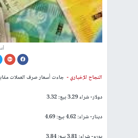
أس
النجاح الإخباري -
جاءت أسعار صرف العملات مقابل ا
دولار- شراء 3.29 بيع: 3.32
دينار- شراء: 4.62 بيع: 4.69
يورو- شراء: 3.81 بيع: 3.84