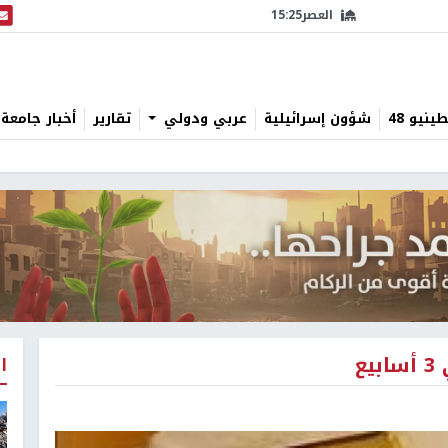
العصر
15:25
البث
نيو 48
شؤون إسرائيلية
عربي ودولي
تقارير
أخبار جامعة 
ع
ا