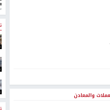
ال
منذ 1
ت
ت
ت
ت
عملات والمعادن
ت