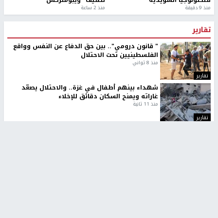
منذ 9 دقيقة
منذ 2 ساعة
تقارير
" قانون درومي".. بين حق الدفاع عن النفس وواقع
الفلسطينيين تحت الاحتلال
منذ 8 ثواني
تقارير
شهداء بينهم أطفال في غزة.. والاحتلال يصعّد
غاراته ويمنح السكان دقائق للإخلاء
منذ 11 ثانية
تقارير
الإعلام العبري: "معركة مضيق هرمز تستهدف تثبيت
رواية سياسية"
منذ 9 ثواني
تقارير
تصريحات خاصة
تصريحات خاصة
تصريحات خاصة