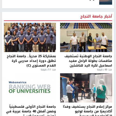
أخبار جامعة النجاح
جامعة النجاح الوطنية تستضيف
بمشاركة 25 مدرباً.. جامعة النجاح
منافسات بطولة الراحل مفيد
تطلق دورة إعداد مدربي كرة
اسماعيل لكرة اليد للناشئين
القدم المستوى (C)
منذ 48 دقيقة
منذ 51 دقيقة
مركز إعلام النجاح يستضيف وفدًا
جامعة النجاح الأولى فلسطينياً
أكاديميًا من جامعة لوليو
وضمن أفضل 40 جامعة عربية في
للتكنولوجيا السويدية
تصنيف "ويبومتركس"