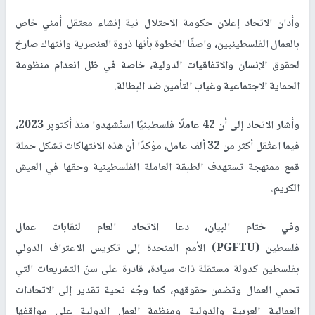
وأدان الاتحاد إعلان حكومة الاحتلال نية إنشاء معتقل أمني خاص
بالعمال الفلسطينيين، واصفًا الخطوة بأنها ذروة العنصرية وانتهاك صارخ
لحقوق الإنسان والاتفاقيات الدولية، خاصة في ظل انعدام منظومة
الحماية الاجتماعية وغياب التأمين ضد البطالة.
وأشار الاتحاد إلى أن 42 عاملًا فلسطينيًا استُشهدوا منذ أكتوبر 2023،
فيما اعتُقل أكثر من 32 ألف عامل، مؤكدًا أن هذه الانتهاكات تشكل حملة
قمع ممنهجة تستهدف الطبقة العاملة الفلسطينية وحقها في العيش
الكريم.
وفي ختام البيان، دعا الاتحاد العام لنقابات عمال
فلسطين (PGFTU) الأمم المتحدة إلى تكريس الاعتراف الدولي
بفلسطين كدولة مستقلة ذات سيادة، قادرة على سنّ التشريعات التي
تحمي العمال وتضمن حقوقهم، كما وجّه تحية تقدير إلى الاتحادات
العمالية العربية والدولية ومنظمة العمل الدولية على مواقفها