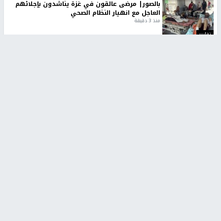
بالصور| مرضى عالقون في غزة يناشدون بإجلائهم
العاجل مع انهيار النظام الصحي
منذ 3 دقيقة
تقارير
" قانون درومي".. بين حق الدفاع عن النفس وواقع
الفلسطينيين تحت الاحتلال
6 أيام، 17 ساعة ago
تقارير
شهداء بينهم أطفال في غزة.. والاحتلال يصعّد
غاراته ويمنح السكان دقائق للإخلاء
2 أسبوعين ago
تقارير
تصريحات خاصة
تصريحات خاصة
تصريحات خاصة
غازي حمد للشرق: الاتفاق حصيلة
مدير مستشفى النجاح: : نقل