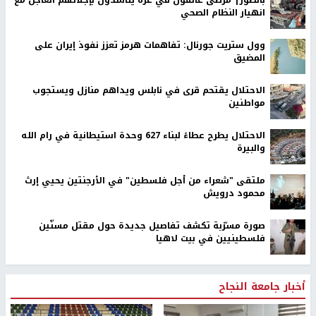
بالصور| مرضى عالقون في غزة يناشدون بإجلائهم العاجل مع
انهيار النظام الصحي
وول ستريت جورنال: تفاهمات هرمز تعزز نفوذ إيران على
المضيق
الاحتلال يقتحم قرى في نابلس ويداهم منازل ويستجوب
مواطنين
الاحتلال يطرح عطاءً لبناء 627 وحدة استيطانية في رام الله
والبيرة
ملتقى "شعراء من أجل فلسطين" في الأرجنتين يحيي إرث
محمود درويش
صورة مسرّبة تكشف تفاصيل جديدة حول مقتل مسنّين
فلسطينيين في بيت لاهيا
أخبار جامعة النجاح