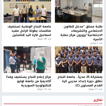
طلبة مساق "مدخل للقانون
جامعة النجاح الوطنية تستضيف
الاجتماعي والتشريعات
منافسات بطولة الراحل مفيد
الاجتماعية"يزورون مركز حماية
اسماعيل لكرة اليد للناشئين
الأسرة
منذ 48 دقيقة
منذ 5 ثواني
بمشاركة 25 مدرباً.. جامعة النجاح
مركز إعلام النجاح يستضيف وفدًا
تطلق دورة إعداد مدربي كرة
أكاديميًا من جامعة لوليو
القدم المستوى (C)
للتكنولوجيا السويدية
منذ 51 دقيقة
منذ 10 دقيقة
تقارير