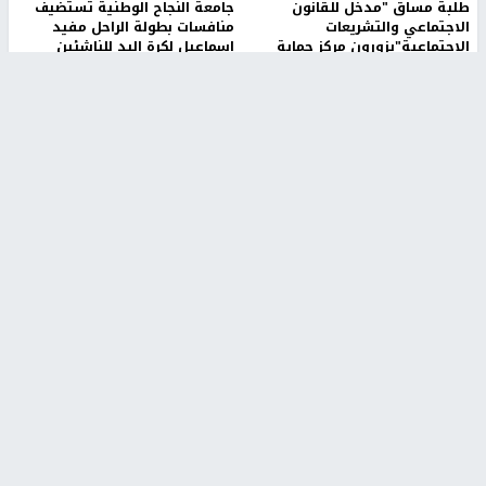
طلبة مساق "مدخل للقانون
جامعة النجاح الوطنية تستضيف
الاجتماعي والتشريعات
منافسات بطولة الراحل مفيد
الاجتماعية"يزورون مركز حماية
اسماعيل لكرة اليد للناشئين
الأسرة
منذ 48 دقيقة
منذ 5 ثواني
بمشاركة 25 مدرباً.. جامعة النجاح
مركز إعلام النجاح يستضيف وفدًا
تطلق دورة إعداد مدربي كرة
أكاديميًا من جامعة لوليو
القدم المستوى (C)
للتكنولوجيا السويدية
منذ 51 دقيقة
منذ 10 دقيقة
تقارير
" قانون درومي".. بين حق الدفاع عن النفس وواقع
الفلسطينيين تحت الاحتلال
6 أيام، 17 ساعة ago
تقارير
شهداء بينهم أطفال في غزة.. والاحتلال يصعّد