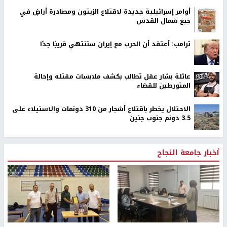
أوامر إسرائيلية جديدة لاقتلاع الزيتون ومصادرة أراضٍ في
جبع شمال القدس
ترامب: أعتقد أن الحرب مع إيران ستنتهي قريبًا جدًا
عائلة بشار عقل تطالب بكشف ملابسات مقتله وإحالة
المتورطين للقضاء
الاحتلال يخطر باقتلاع أشجار من 310 دونمات والاستيلاء على
3.5 دونم جنوب جنين
أخبار جامعة النجاح