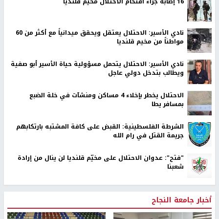
16 إصابة جراء اقتحام الاحتلال مخيم قلنديا
نادي الأسير: الاحتلال يعتقل ويحقق ميدانياً مع أكثر من 60
مواطناً من مخيم قلنديا
نادي الأسير: الاحتلال يتحمل مسؤولية حياة الأسير أبو صفية
ويطالب بتدخل دولي عاجل
الاحتلال يخطر بإخلاء 4 مساكن ومنشآت في خلة الضبع
بمسافر يطا
الشرطة الفلسطينية: القبض على كافة المشتبه بارتكابهم
جريمة القتل في رام الله
"فتح": عدوان الاحتلال على مخيّم قلنديا لن ينال من إرادة
شعبنا
أخبار جامعة النجاح