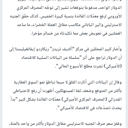
الدولار الواحد، مدفوعا بتوقعات تشير إلى توجّه المصرف المركزي
الأوروبي لرفع معدّلات الفائدة بنسبة كبيرة الخميس. كذلك حقّق الجنيه
الاسترليني والين الياباني مكاسب مقابل العملة الخضراء، ما ساعد
العملتين في تعويض بعض مما تكبّدتاه من خسائر مؤخرا.
وأشار كبير المحللين في مركز "أكتيف تريدز" ريكاردو إيفانغيليستا إلى
أن الدولار تراجع على أثر "سلسلة من البيانات السلبية للاقتصاد
(الأميركي) نشرت مطلع الأسبوع الحالي".
وقال إن البيانات التي أثارت القلق لا سيما تباطؤ نمو السوق العقارية
بأكثر من المتوقع وضعف ثقة المستهلكين، أظهرت أن رفع الاحتياطي
الفدرالي (المصرف المركزي الأميركي) معدّلات الفائدة بشكل كبير "بدأ
يحدث تصدّعات في الاقتصاد الأميركي".
وقفز سعر صرف الجنيه الاسترليني مقابل الدولار بأكثر من واحد بالمئة،