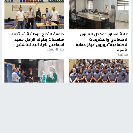
طلبة مساق "مدخل للقانون
جامعة النجاح الوطنية تستضيف
الاجتماعي والتشريعات
منافسات بطولة الراحل مفيد
الاجتماعية"يزورون مركز حماية
اسماعيل لكرة اليد للناشئين
الأسرة
منذ 48 دقيقة
منذ ثانية
بمشاركة 25 مدرباً.. جامعة النجاح
مركز إعلام النجاح يستضيف وفدًا
تطلق دورة إعداد مدربي كرة
أكاديميًا من جامعة لوليو
القدم المستوى (C)
للتكنولوجيا السويدية
منذ 51 دقيقة
منذ 9 دقيقة
تقارير