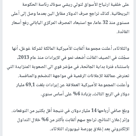
على خلفية ارتياح الأسواق لتولي ريشي سوناك رئاسة الحكومة
البريطانية. كذلك تراجع صرف الدولار مقابل الين بعدما وصل إلى أعلى
مستوى منذ 32 عاما، مع استبعاد المصرف المركزي الياباني رفع أسعار
الفائدة.
والثلاثاء، أعلنت مجموعة ألفابت الأميركية المالكة لشركة غوغل، أنها
سجّلت في الصيف الفائت أضعف نمو في الإيرادات منذ عام 2013،
باستثناء فترة بداية الجائحة، في مؤشر قوي الى الصعوبة المتزايدة التي
تعترض عمالقة الإعلانات الرقمية في مواجهة التضخم والمنافسة.
وأعلنت المجموعة الأميركية العملاقة عن إيرادات بلغت 69,1 مليار
دولار في الربع الثالث، بزيادة 6% على أساس سنوي.
وبلغ صافي أرباحها 14 مليار دولار، في نتيجة أقل بكثير من التوقعات.
وإثر إعلان النتائج، تراجع سهم ألفابت بأكثر من 6% خلال التداول
الإلكتروني بعد إغلاق بورصة نيويورك الثلاثاء.