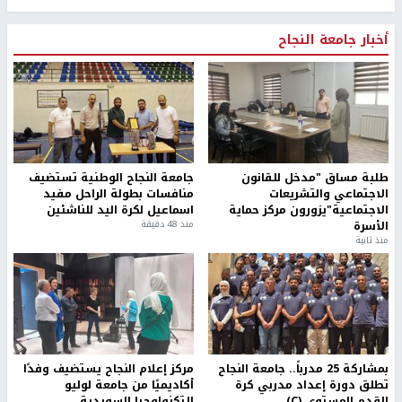
أخبار جامعة النجاح
طلبة مساق "مدخل للقانون
جامعة النجاح الوطنية تستضيف
الاجتماعي والتشريعات
منافسات بطولة الراحل مفيد
الاجتماعية"يزورون مركز حماية
اسماعيل لكرة اليد للناشئين
الأسرة
منذ 48 دقيقة
منذ ثانية
بمشاركة 25 مدرباً.. جامعة النجاح
مركز إعلام النجاح يستضيف وفدًا
تطلق دورة إعداد مدربي كرة
أكاديميًا من جامعة لوليو
القدم المستوى (C)
للتكنولوجيا السويدية