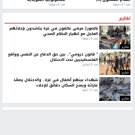
منذ 51 دقيقة
منذ 9 دقيقة
تقارير
بالصور| مرضى عالقون في غزة يناشدون بإجلائهم
العاجل مع انهيار النظام الصحي
منذ 3 دقيقة
تقارير
" قانون درومي".. بين حق الدفاع عن النفس وواقع
الفلسطينيين تحت الاحتلال
منذ 8 ثواني
تقارير
شهداء بينهم أطفال في غزة.. والاحتلال يصعّد
غاراته ويمنح السكان دقائق للإخلاء
منذ 11 ثانية
تقارير
تصريحات خاصة
تصريحات خاصة
تصريحات خاصة