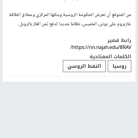
من المتوقع أن تعرض الحكومة الروسية وبنكها المركزي وعملاق الطاقة
غازبروم على بوتن، الخميس، نظاما جديدا لدفع ثمن الغاز بالروبل.
رابط قصير
https://nn.najah.edu/8RAV/
الكلمات المفتاحية
روسيا
النفط الروسي
اخر الأخبار
مجلس السلام: إسرائيل تنفذ الخطة رغم معارضة نتنياهو
العلنية
الاحتلال يقتحم بلدة تل تمهيدا لتفجير منزل الشهيد فاروق