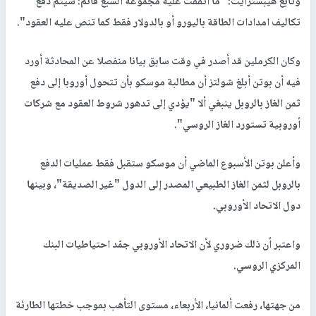
وتابع هيبسترايت: "ما اتفقت عليه مجموعة السبع قائم: سيتم دفع
تكاليف امدادات الطاقة باليورو أو بالدولار فقط كما تنص عليه العقود".
وكان الكرملين قد أصدر في وقت سابق بيانا منفصلا عن المحادثة أورد
فيه أن بوتن أبلغ شولتز أن مطالبة موسكو بأن تتحول أوروبا إلى دفع
ثمن الغاز بالروبل ينبغي ألا "يؤدي إلى تدهور شروط العقود مع شركات
أوروبية تستورد الغاز الروسي".
وأعلن بوتن الأسبوع الماضي أن موسكو ستقبل فقط عمليات الدفع
بالروبل لثمن الغاز الطبيعي المصدر إلى الدول "غير الصديقة"، وبينها
دول الاتحاد الأوروبي.
واعتبر أن ذلك ضروري لأن الاتحاد الأوروبي جمّد احتياطيات البنك
المركزي الروسي.
من جهتها، رفعت ألمانيا، الأربعاء، مستوى التأهب بموجب خطتها الطارئة