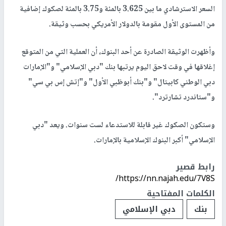
السعر الاسترشادي ما بين 3.625 بالمئة و3.75 بالمئة لصكوك إضافية
من المستوى الأول مقومة بالدولار الأمريكي بحسب وثيقة.
وأظهرت الوثيقة الصادرة عن أحد البنوك، أن العملية التي من المتوقع
إغلاقها في وقت لاحق اليوم يرتبها بنك "دبي الإسلامي" و"الإمارات
دبي الوطني كابيتال" و"بنك أبوظبي الأول" و"إتش إس بي سي"
و"ستاندرد تشارترد".
وستكون الصكوك غير قابلة للاستدعاء لست سنوات. ويعد "دبي
الإسلامي" أكبر البنوك الإسلامية بالإمارات.
رابط قصير
https://nn.najah.edu/7V8S/
الكلمات المفتاحية
بنك
دبي الإسلامي