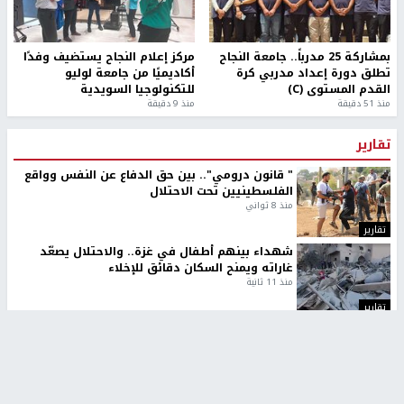
بمشاركة 25 مدرباً.. جامعة النجاح
مركز إعلام النجاح يستضيف وفدًا
تطلق دورة إعداد مدربي كرة
أكاديميًا من جامعة لوليو
القدم المستوى (C)
للتكنولوجيا السويدية
منذ 51 دقيقة
منذ 9 دقيقة
تقارير
" قانون درومي".. بين حق الدفاع عن النفس وواقع
الفلسطينيين تحت الاحتلال
منذ 8 ثواني
تقارير
شهداء بينهم أطفال في غزة.. والاحتلال يصعّد
غاراته ويمنح السكان دقائق للإخلاء
منذ 11 ثانية
تقارير
الإعلام العبري: "معركة مضيق هرمز تستهدف تثبيت
رواية سياسية"
منذ 9 ثواني
تقارير