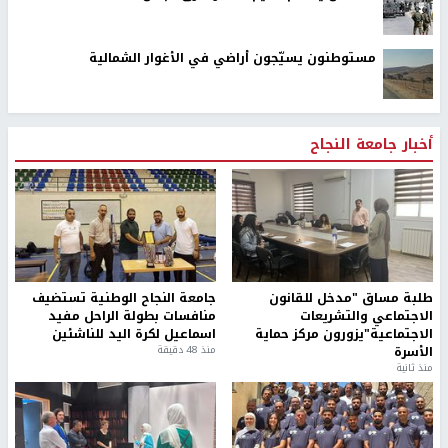
مستوطنون يسيّجون أراضي في الأغوار الشمالية
أخبار جامعة النجاح
طلبة مساق "مدخل للقانون
جامعة النجاح الوطنية تستضيف
الاجتماعي والتشريعات
منافسات بطولة الراحل مفيد
الاجتماعية"يزورون مركز حماية
اسماعيل لكرة اليد للناشئين
الأسرة
منذ 48 دقيقة
منذ ثانية