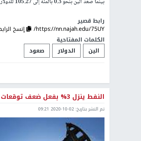
بينما صعد الين بنحو 0.3 بالمئة إلى 105.27 للدولار وهو أعلى مستوياته منذ يوم الاثنين.
رابط قصير
https://nn.najah.edu/75UY/
إنسخ الرابط
الكلمات المفتاحية
الين
الدولار
صعود
النفط ينزل 3% بفعل ضعف توقعات الطلب
تم النشر بتاريخ:
2020-10-02 09:21