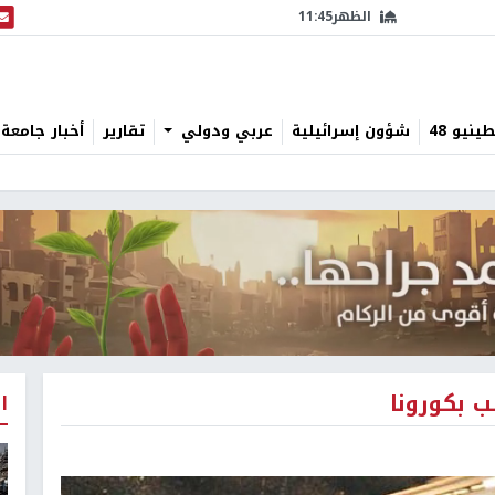
الظهر
11:45
البث
نيو 48
شؤون إسرائيلية
عربي ودولي
تقارير
أخبار جامعة 
ب بكورونا
ا