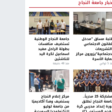
خبار جامعة النجاح
لبة مساق "مدخل
جامعة النجاح الوطنية
لقانون الاجتماعي
تستضيف منافسات
التشريعات
بطولة الراحل مفيد
لاجتماعية"يزورون مركز
اسماعيل لكرة اليد
ماية الأسرة
للناشئين
5 ثواني
منذ 48 دقيقة
بمشاركة 25 مدرباً..
مركز إعلام النجاح
امعة النجاح تطلق
يستضيف وفدًا أكاديميًا
ورة إعداد مدربي كرة
من جامعة لوليو
قدم المستوى (C)
للتكنولوجيا السويدية