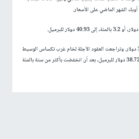
أوبك الشهر الماضي على الأسعار.
وذلك بعد أن هبطت إلى مستوى منخفض عند 39.92 دولار. وتراجعت العقود الآجلة لخام غرب تكساس الوسيط
الأمريكي عند التسوية 1.5 دولار، أو 3.7 بالمئة، إلى 38.72 دولار للبرميل، بعد أن انخفضت بأكثر من ستة بالمئة