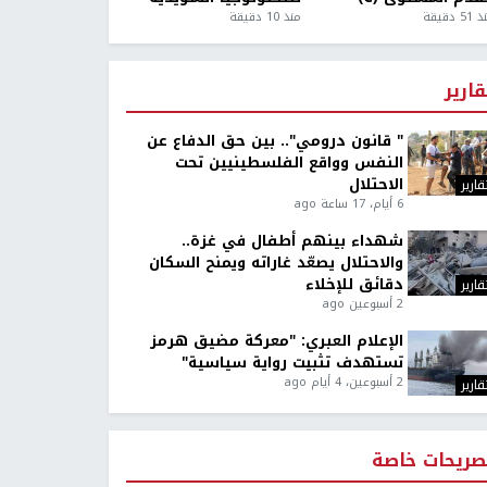
5 دقيقة
منذ 10 دقيقة
قارير
" قانون درومي".. بين حق الدفاع عن
النفس وواقع الفلسطينيين تحت
الاحتلال
قارير
6 أيام، 17 ساعة ago
شهداء بينهم أطفال في غزة..
والاحتلال يصعّد غاراته ويمنح السكان
دقائق للإخلاء
قارير
2 أسبوعين ago
الإعلام العبري: "معركة مضيق هرمز
تستهدف تثبيت رواية سياسية"
2 أسبوعين، 4 أيام ago
قارير
صريحات خاصة