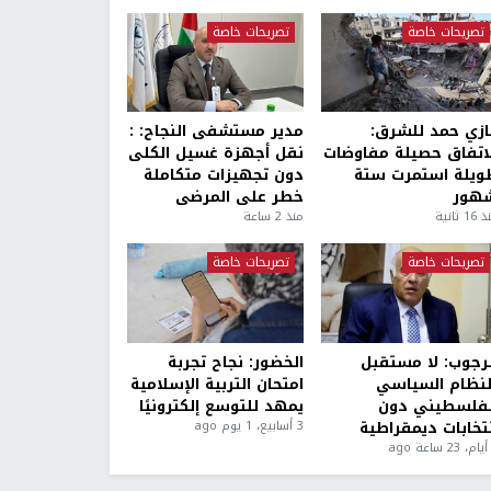
تصريحات خاصة
تصريحات خاصة
ازي حمد للشرق:
مدير مستشفى النجاح: :
لاتفاق حصيلة مفاوضات
نقل أجهزة غسيل الكلى
ويلة استمرت ستة
دون تجهيزات متكاملة
هور
خطر على المرضى
1 ثانية
منذ 2 ساعة
تصريحات خاصة
تصريحات خاصة
لرجوب: لا مستقبل
الخضور: نجاح تجربة
لنظام السياسي
امتحان التربية الإسلامية
لفلسطيني دون
يمهد للتوسع إلكترونيًا
نتخابات ديمقراطية
3 أسابيع، 1 يوم ago