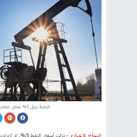
النفط ينزل 3% بفعل ضعف توقعات الطلب وزيادة إمدادات أوبك
النجاح الإخباري -
نزلت أسعار النف