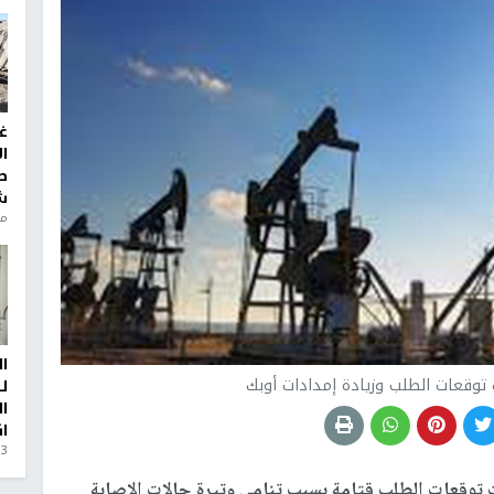
غ
ا
ط
ش
منذ 6
ا
ل
ا
ا
3 أيام، 23 ساعة ago
ط 3%، إذ ازدادت توقعات الطلب قتامة بسبب تنامي وتيرة حالات الإصابة