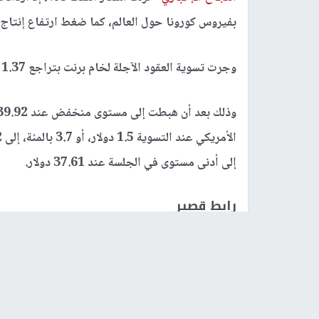
بفيروس كورونا حول العالم، كما ضغط ارتفاع إنتاج 
وجرت تسوية العقود الآجلة لخام برنت بتراجع 1.37 دولار، أو 3.2 بالمئة، إلى 40.93 دولار للبرميل.
إلى أدنى مستوى في الجلسة عند 37.61 دولار.
رابط قصير
https://nn.najah.edu/75UW/
الكلمات المفتاحية
النفط
توقعات
الطلب