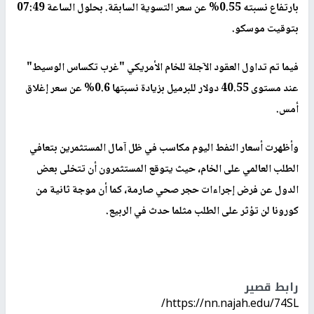
بارتفاع نسبته 0.55% عن سعر التسوية السابقة. بحلول الساعة 07:49
بتوقيت موسكو.
فيما تم تداول العقود الآجلة للخام الأمريكي "غرب تكساس الوسيط"
عند مستوى 40.55 دولار للبرميل بزيادة نسبتها 0.6% عن سعر إغلاق
أمس.
وأظهرت أسعار النفط اليوم مكاسب في ظل آمال المستثمرين بتعافي
الطلب العالمي على الخام، حيث يتوقع المستثمرون أن تتخلى بعض
الدول عن فرض إجراءات حجر صحي صارمة، كما أن موجة ثانية من
كورونا لن تؤثر على الطلب مثلما حدث في الربيع.
رابط قصير
https://nn.najah.edu/74SL/