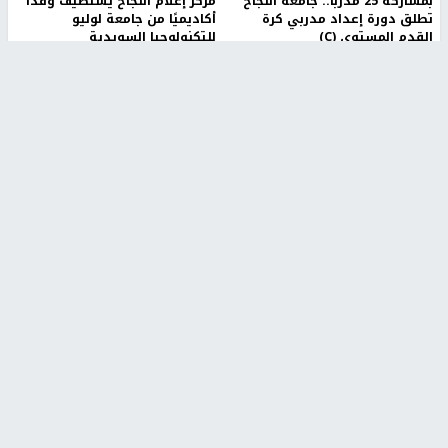
بمشاركة 25 مدرباً.. جامعة النجاح
مركز إعلام النجاح يستضيف وفدًا
تطلق دورة إعداد مدربي كرة
أكاديميًا من جامعة لوليو
القدم المستوى (C)
للتكنولوجيا السويدية
منذ 51 دقيقة
منذ 10 دقيقة
تقارير
" قانون درومي".. بين حق الدفاع عن النفس وواقع
الفلسطينيين تحت الاحتلال
6 أيام، 17 ساعة ago
تقارير
شهداء بينهم أطفال في غزة.. والاحتلال يصعّد
غاراته ويمنح السكان دقائق للإخلاء
2 أسبوعين ago
تقارير
الإعلام العبري: "معركة مضيق هرمز تستهدف تثبيت
رواية سياسية"
2 أسبوعين، 4 أيام ago
تقارير
تصريحات خاصة