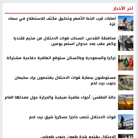
اخر الأخبار
اصابات قرب الخط الأصفر وتحليق مكثف للاستطلاع في سماء
غزة
محافظة القدس: انسحاب قوات الاحتلال من مخيم قلنديا
وكفر عقب بعد عدوان استمر يومين
تركيا والسعودية وباكستان ستوقع اتفاقية دفاعية مشتركة
مستوطنون بحماية قوات الاحتلال يقتحمون برك سليمان
جنوب بيت لحم
حالة الطقس: أجواء صافية صيفية والحرارة حول معدلها العام
قوات الاحتلال تنصب حاجزا عسكريا شرق بيت لحم
الاحتلال يقتحم بلدة طمون جنوب طوباس