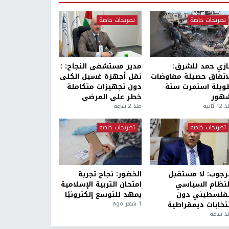
تصريحات خاصة
تصريحات خاصة
ازي حمد للشرق:
مدير مستشفى النجاح: :
لاتفاق حصيلة مفاوضات
نقل أجهزة غسيل الكلى
ويلة استمرت ستة
دون تجهيزات متكاملة
هور
خطر على المرضى
1 ثانية
منذ 2 ساعة
تصريحات خاصة
تصريحات خاصة
لرجوب: لا مستقبل
الخضور: نجاح تجربة
لنظام السياسي
امتحان التربية الإسلامية
لفلسطيني دون
يمهد للتوسع إلكترونيًا
نتخابات ديمقراطية
1 شهر ago
ذ ساعة