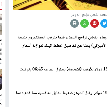
أ
صعد بفضل تراجع الدولار
عاء، بفضل تراجع الدولار، فيما يترقب المستثمرون نتيجة
ط
ل
الأميركي) بحثا عن تفاصيل خطط البنك لموازنة أسعار
و
ا
ح
من
في السوق الفورية 0.2 % إلى 1959.38 دولار للأوقية (الأونصة) بحلول الساعة 06:45 بتوقيت
وارتفعت العقود الآجلة الأميركية 0.1 % إلى 1968.20 دولار. وظل الدولار ضعيفا مقابل منافسيه مما قدم دعما
ج
د