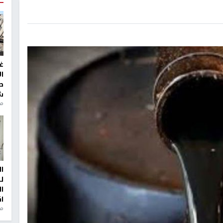
غ
ا
ط
ش
منذ 2
ا
ل
ا
ا
من