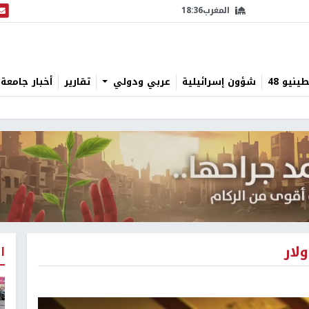
المغرب
18:36
البث
نيو 48
شؤون إسرائيلية
عربي ودولي
تقارير
أخبار جامعة 
لار
ا