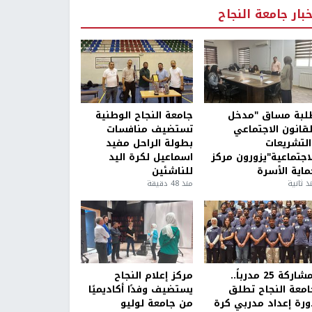
خبار جامعة النجاح
لبة مساق "مدخل
جامعة النجاح الوطنية
لقانون الاجتماعي
تستضيف منافسات
التشريعات
بطولة الراحل مفيد
لاجتماعية"يزورون مركز
اسماعيل لكرة اليد
ماية الأسرة
للناشئين
ذ ثانية
منذ 48 دقيقة
بمشاركة 25 مدرباً..
مركز إعلام النجاح
امعة النجاح تطلق
يستضيف وفدًا أكاديميًا
ورة إعداد مدربي كرة
من جامعة لوليو