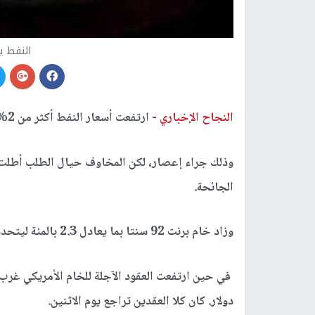
النفط ير
النجاح الإخباري -
ارتفعت أسعار النفط أكثر من 2%، مدعومة بتعطيلات للمعروض في الولايات المتحدة.
وذلك جراء إعصار، لكن المخاوف حيال الطلب أطلت 
الجائحة.
وزاد خام برنت 92 سنتا بما يعادل 2.3 بالمئة ليتحدد سعر التسوية عند 40.53 دولار للبرميل.
دولار. كان كلا العقدين تراجع يوم الاثنين.