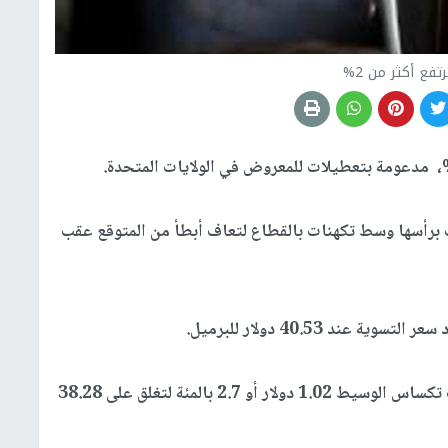
تفع أكثر من 2%
برأسها وسط تكهنات بالقطاع لتعاف أبطأ من المتوقع عقب
في حين ارتفعت العقود الآجلة للخام الأمريكي غرب تكساس الوسيط 1.02 دولار أو 2.7 بالمئة لتغلق على 38.28