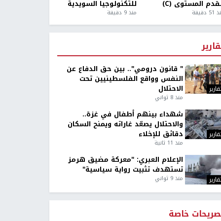
قدم المستوى (C)
للتكنولوجيا السويدية
5 دقيقة
منذ 9 دقيقة
قارير
" قانون درومي".. بين حق الدفاع عن
النفس وواقع الفلسطينيين تحت
الاحتلال
قارير
منذ 8 ثواني
شهداء بينهم أطفال في غزة..
والاحتلال يصعّد غاراته ويمنح السكان
دقائق للإخلاء
قارير
منذ 11 ثانية
الإعلام العبري: "معركة مضيق هرمز
تستهدف تثبيت رواية سياسية"
منذ 9 ثواني
قارير
صريحات خاصة