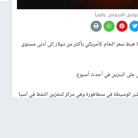
واصل الانخفاض عالمياً
 هبط سعر الخام الأمريكي بأكثر من دولار إلى أدنى مستوى
على البنزين في أحدث أسبوع.
ير الوسيطة في سنغافورة وهي مركز لتخزين النفط في آسيا
لنفط: "مخاوف الطلب راسخة في صدارة ومركز اهتمام
راعية في الولايات المتحدة اليوم عن كثب وصدور رقم مخيب