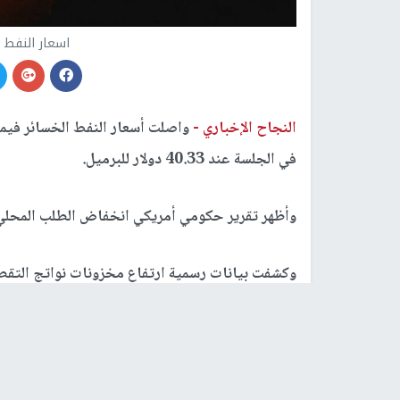
اسعار النفط ت
النجاح الإخباري -
واصلت أسعار النفط الخسائر فيما
في الجلسة عند 40.33 دولار للبرميل.
وأظهر تقرير حكومي أمريكي انخفاض الطلب المحلي 
وكشفت بيانات رسمية ارتفاع مخزونات نواتج التقط
فوق أعلى مستوى في تسعة أعوام.
وقال ستيفن برينوك من "بي في إم" للسمسرة في ا
المتعاملين.. ستجري متابعة تقرير الوظائف غير الز