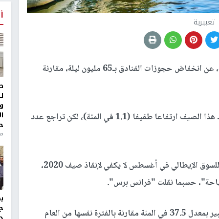
أ
تعبيرية
كشفت جمعية السياحة الإيطالية، عن انخفاض حجوزات الفنادق بـ65 مليون ليلة، مقارنة
ط
ل
و
ا
وسجّل عدد الإيطاليين الذي أمضوا عطلهم في البلاد هذا الصيف ارتفاعا طفيفا (1.1 في المئة)، لكن تراجع عدد
ح
من
وأشارت جمعية السياحة إلى أن "الانتعاش الطفيف للسوق الإيطالي في أغسطس لا يكفي لإنقاذ صيف 2020،
سياحة"، حسبما نقلت "فرانس برس".
ج
ومن ناحية الإيرادات، تتحدث الشركات عن تراجع كبير بمعدل 37.5 في المئة مقارنة بالفترة نفسها من العام
د