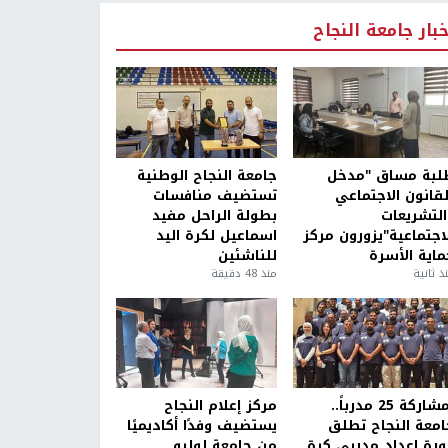
خبار جامعة النجاح
لبة مساق "مدخل
جامعة النجاح الوطنية
لقانون الاجتماعي
تستضيف منافسات
التشريعات
بطولة الراحل مفيد
لاجتماعية"يزورون مركز
اسماعيل لكرة اليد
ماية الأسرة
للناشئين
ذ ثانية
منذ 48 دقيقة
بمشاركة 25 مدرباً..
مركز إعلام النجاح
امعة النجاح تطلق
يستضيف وفدًا أكاديميًا
ورة إعداد مدربي كرة
من جامعة لوليو