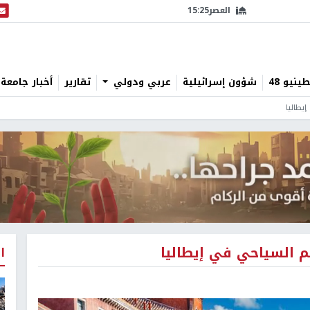
العصر
15:25
البث
نيو 48
شؤون إسرائيلية
عربي ودولي
تقارير
أخبار جامعة 
يطاليا
م السياحي في إيطاليا
ا