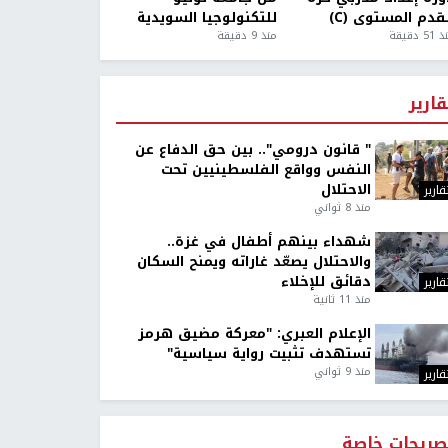
قدم المستوى (C)
للتكنولوجيا السويدية
5 دقيقة
منذ 9 دقيقة
قارير
" قانون درومي".. بين حق الدفاع عن
النفس وواقع الفلسطينيين تحت
الاحتلال
قارير
منذ 8 ثواني
شهداء بينهم أطفال في غزة..
والاحتلال يصعّد غاراته ويمنح السكان
دقائق للإخلاء
قارير
منذ 11 ثانية
الإعلام العبري: "معركة مضيق هرمز
تستهدف تثبيت رواية سياسية"
منذ 9 ثواني
قارير
صريحات خاصة