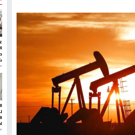
غ
ا
ط
ش
منذ 2
ا
ل
ا
ا
من