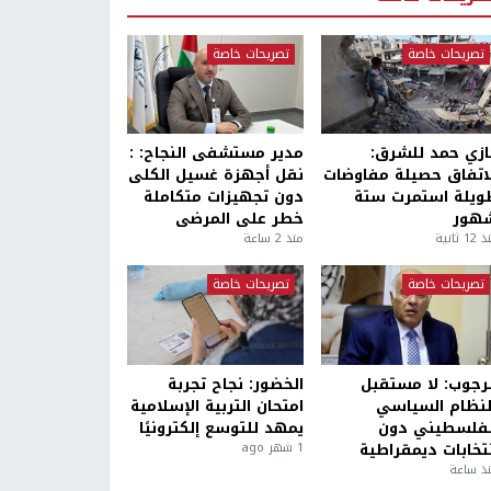
تصريحات خاصة
تصريحات خاصة
ازي حمد للشرق:
مدير مستشفى النجاح: :
لاتفاق حصيلة مفاوضات
نقل أجهزة غسيل الكلى
ويلة استمرت ستة
دون تجهيزات متكاملة
هور
خطر على المرضى
1 ثانية
منذ 2 ساعة
تصريحات خاصة
تصريحات خاصة
لرجوب: لا مستقبل
الخضور: نجاح تجربة
لنظام السياسي
امتحان التربية الإسلامية
لفلسطيني دون
يمهد للتوسع إلكترونيًا
نتخابات ديمقراطية
1 شهر ago
ذ ساعة