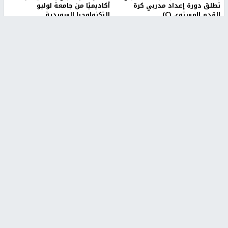
تطلق دورة إعداد مدربي كرة
أكاديميًا من جامعة لوليو
القدم المستوى (C)
للتكنولوجيا السويدية
منذ 51 دقيقة
منذ 9 دقيقة
تقارير
بالصور| مرضى عالقون في غزة يناشدون بإجلائهم
العاجل مع انهيار النظام الصحي
منذ 3 دقيقة
تقارير
" قانون درومي".. بين حق الدفاع عن النفس وواقع
الفلسطينيين تحت الاحتلال
منذ 8 ثواني
تقارير
شهداء بينهم أطفال في غزة.. والاحتلال يصعّد
غاراته ويمنح السكان دقائق للإخلاء
منذ 11 ثانية
تقارير
تصريحات خاصة
تصريحات خاصة
تصريحات خاصة