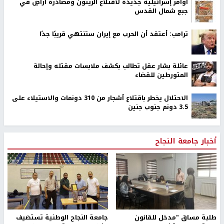
أوامر إسرائيلية جديدة لاقتلاع الزيتون ومصادرة أراضٍ في
جبع شمال القدس
ترامب: أعتقد أن الحرب مع إيران ستنتهي قريبًا جدًا
عائلة بشار عقل تطالب بكشف ملابسات مقتله وإحالة
المتورطين للقضاء
الاحتلال يخطر باقتلاع أشجار من 310 دونمات والاستيلاء على
3.5 دونم جنوب جنين
أخبار جامعة النجاح
طلبة مساق "مدخل للقانون
جامعة النجاح الوطنية تستضيف