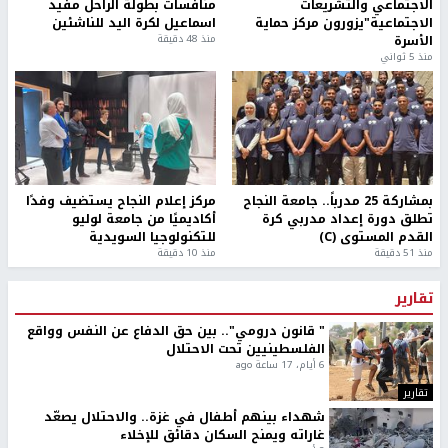
الاجتماعي والتشريعات
منافسات بطولة الراحل مفيد
الاجتماعية"يزورون مركز حماية
اسماعيل لكرة اليد للناشئين
الأسرة
منذ 48 دقيقة
منذ 5 ثواني
بمشاركة 25 مدرباً.. جامعة النجاح
مركز إعلام النجاح يستضيف وفدًا
تطلق دورة إعداد مدربي كرة
أكاديميًا من جامعة لوليو
القدم المستوى (C)
للتكنولوجيا السويدية
منذ 51 دقيقة
منذ 10 دقيقة
تقارير
" قانون درومي".. بين حق الدفاع عن النفس وواقع
الفلسطينيين تحت الاحتلال
6 أيام، 17 ساعة ago
تقارير
شهداء بينهم أطفال في غزة.. والاحتلال يصعّد
غاراته ويمنح السكان دقائق للإخلاء