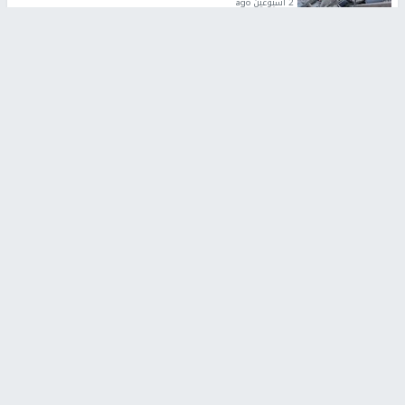
2 أسبوعين ago
تقارير
الإعلام العبري: "معركة مضيق هرمز تستهدف تثبيت
رواية سياسية"
2 أسبوعين، 4 أيام ago
تقارير
تصريحات خاصة
تصريحات خاصة
تصريحات خاصة
غازي حمد للشرق: الاتفاق حصيلة
مدير مستشفى النجاح: : نقل
مفاوضات طويلة استمرت ستة
أجهزة غسيل الكلى دون تجهيزات
شهور
متكاملة خطر على المرضى
منذ 16 ثانية
منذ 2 ساعة
تصريحات خاصة
تصريحات خاصة