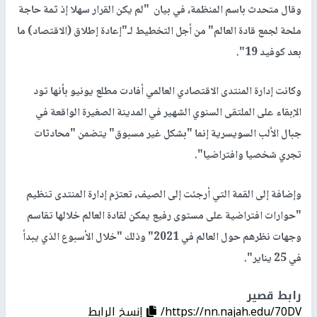
وقال متحدث باسم المنظمة، في بيان "لم يكن القرار سهلا إذ ثمة حاجة
ملحة لجمع قادة العالم" من أجل التخطيط لـ"إعادة إطلاق (الاقتصاد) ما
بعد كوفيد 19".
وكانت إدارة المنتدى الاقتصادي العالمي أفادت مطلع يونيو بأنها تود
الإبقاء على الملتقى السنوي الشهير في المدينة الصغيرة الواقعة في
جبال الألب السويسرية إنما "بشكل غير مسبوق" يتضمن "محادثات
تجري شخصيا وافتراضيا".
وإضافة إلى القمة التي أرجئت إلى الصيف، تعتزم إدارة المنتدى تنظيم
"حوارات افتراضية على مستوى رفيع يمكن لقادة العالم خلالها تقاسم
وجهات نظرهم حول العالم في 2021" وذلك "خلال الأسبوع الذي يبدأ
في 25 يناير".
رابط قصير
https://nn.najah.edu/70DV/
إنسخ الرابط