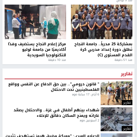
منذ 5 ثواني
بمشاركة 25 مدرباً.. جامعة النجاح
مركز إعلام النجاح يستضيف وفدًا
تطلق دورة إعداد مدربي كرة
أكاديميًا من جامعة لوليو
القدم المستوى (C)
للتكنولوجيا السويدية
منذ 51 دقيقة
منذ 10 دقيقة
تقارير
" قانون درومي".. بين حق الدفاع عن النفس وواقع
الفلسطينيين تحت الاحتلال
6 أيام، 17 ساعة ago
تقارير
شهداء بينهم أطفال في غزة.. والاحتلال يصعّد
غاراته ويمنح السكان دقائق للإخلاء
2 أسبوعين ago
تقارير
الإعلام العبري: "معركة مضيق هرمز تستهدف تثبيت