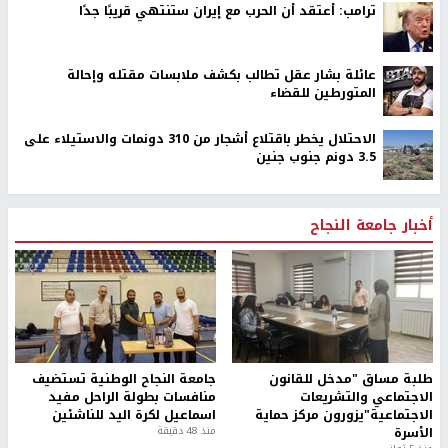
ترامب: أعتقد أن الحرب مع إيران ستنتهي قريبًا جدًا
عائلة بشار عقل تطالب بكشف ملابسات مقتله وإحالة
المتورطين للقضاء
الاحتلال يخطر باقتلاع أشجار من 310 دونمات والاستيلاء على
3.5 دونم جنوب جنين
أخبار جامعة النجاح
طلبة مساق "مدخل للقانون
جامعة النجاح الوطنية تستضيف
الاجتماعي والتشريعات
منافسات بطولة الراحل مفيد
الاجتماعية"يزورون مركز حماية
اسماعيل لكرة اليد للناشئين
الأسرة
منذ 48 دقيقة