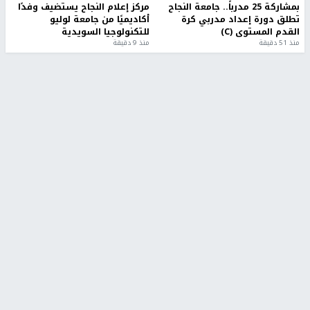
بمشاركة 25 مدرباً.. جامعة النجاح
مركز إعلام النجاح يستضيف وفدًا
تطلق دورة إعداد مدربي كرة
أكاديميًا من جامعة لوليو
القدم المستوى (C)
للتكنولوجيا السويدية
منذ 51 دقيقة
منذ 9 دقيقة
تقارير
" قانون درومي".. بين حق الدفاع عن النفس وواقع
الفلسطينيين تحت الاحتلال
منذ 8 ثواني
تقارير
شهداء بينهم أطفال في غزة.. والاحتلال يصعّد
غاراته ويمنح السكان دقائق للإخلاء
منذ 11 ثانية
تقارير
الإعلام العبري: "معركة مضيق هرمز تستهدف تثبيت
رواية سياسية"
منذ 9 ثواني
تقارير
تصريحات خاصة