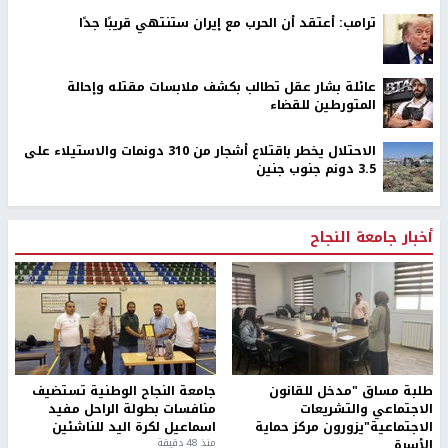
ترامب: أعتقد أن الحرب مع إيران ستنتهي قريبًا جدًا
عائلة بشار عقل تطالب بكشف ملابسات مقتله وإحالة
المتورطين للقضاء
الاحتلال يخطر باقتلاع أشجار من 310 دونمات والاستيلاء على
3.5 دونم جنوب جنين
أخبار جامعة النجاح
طلبة مساق "مدخل للقانون
جامعة النجاح الوطنية تستضيف
الاجتماعي والتشريعات
منافسات بطولة الراحل مفيد
الاجتماعية"يزورون مركز حماية
اسماعيل لكرة اليد للناشئين
الأسرة
منذ 48 دقيقة