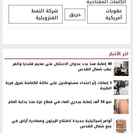
الكلمات المفتاحية
عقوبات
شركة النفط
حريق
أمريكية
الفنزويلية
اخر الأخبار
48 إصابة منذ بدء عدوان الاحتلال على مخيم قلنديا وكفر
عقب شمال القدس
‏3 إصابات إثر اعتداء مستوطنين على عائلة الكعابنة شرق قرية
الطيبة
نحو 58 ألف إصابة بجدري الماء في قطاع غزة منذ بداية العام
أوامر إسرائيلية جديدة لاقتلاع الزيتون ومصادرة أراضٍ في
جبع شمال القدس