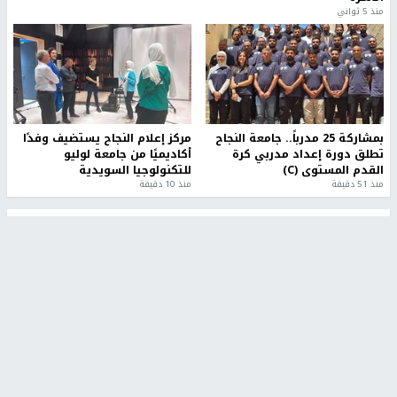
منذ 5 ثواني
بمشاركة 25 مدرباً.. جامعة النجاح
مركز إعلام النجاح يستضيف وفدًا
تطلق دورة إعداد مدربي كرة
أكاديميًا من جامعة لوليو
القدم المستوى (C)
للتكنولوجيا السويدية
منذ 51 دقيقة
منذ 10 دقيقة
تقارير
" قانون درومي".. بين حق الدفاع عن النفس وواقع
الفلسطينيين تحت الاحتلال
6 أيام، 17 ساعة ago
تقارير
شهداء بينهم أطفال في غزة.. والاحتلال يصعّد
غاراته ويمنح السكان دقائق للإخلاء
2 أسبوعين ago
تقارير